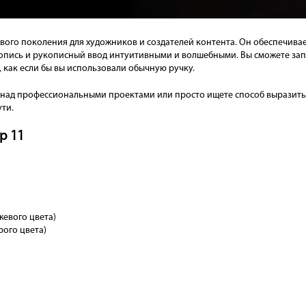
ового поколения для художников и создателей контента. Он обеспечива
вопись и рукописный ввод интуитивными и волшебными. Вы сможете зап
о, как если бы вы использовали обычную ручку.
ы над профессиональными проектами или просто ищете способ выразить с
ти.
р 11
жевого цвета)
рого цвета)