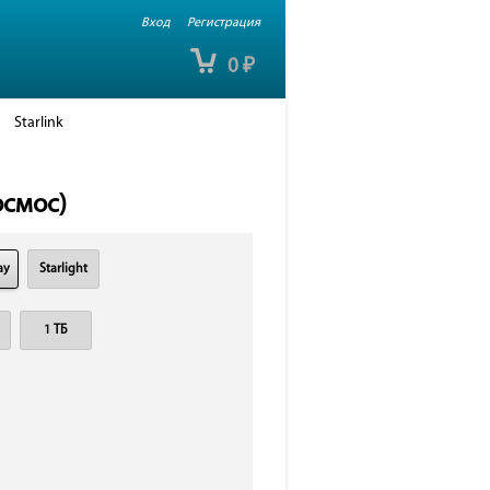
Вход
Регистрация
0
₽
Starlink
осмос)
ay
Starlight
1 ТБ