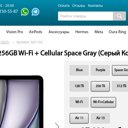
0 - 20:00
Оплата
Отзывы
Контакты
 150-55-87
d
Vision Pro
AirPods
Аксессуары
Hermes
Meta
Oura Ring
 (2025)
→
Артикул: M311GC
 256GB Wi-Fi + Cellular Space Gray (Серый К
Blue
Purple
Space Gr
128 ГБ
256 ГБ
512 ГБ
Wi-Fi
Wi-Fi+Cellular
Air 11
Air 13