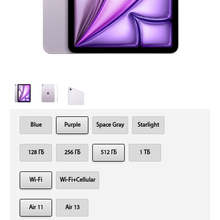
Blue
Purple
Space Gray
Starlight
128 ГБ
256 ГБ
512 ГБ
1 ТБ
Wi-Fi
Wi-Fi+Cellular
Air 11
Air 13