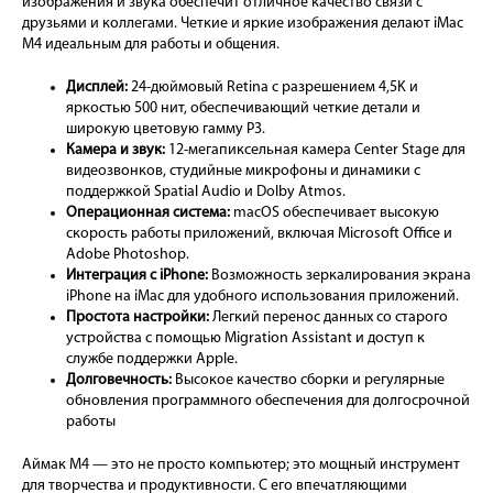
изображения и звука обеспечит отличное качество связи с
друзьями и коллегами. Четкие и яркие изображения делают iMac
M4 идеальным для работы и общения.
Дисплей:
24-дюймовый Retina с разрешением 4,5K и
яркостью 500 нит, обеспечивающий четкие детали и
широкую цветовую гамму P3.
Камера и звук:
12-мегапиксельная камера Center Stage для
видеозвонков, студийные микрофоны и динамики с
поддержкой Spatial Audio и Dolby Atmos.
Операционная система:
macOS обеспечивает высокую
скорость работы приложений, включая Microsoft Office и
Adobe Photoshop.
Интеграция с iPhone:
Возможность зеркалирования экрана
iPhone на iMac для удобного использования приложений.
Простота настройки:
Легкий перенос данных со старого
устройства с помощью Migration Assistant и доступ к
службе поддержки Apple.
Долговечность:
Высокое качество сборки и регулярные
обновления программного обеспечения для долгосрочной
работы
Аймак М4 — это не просто компьютер; это мощный инструмент
для творчества и продуктивности. С его впечатляющими