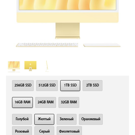
256GB SSD
512GB SSD
1TB SSD
2TB SSD
16GB RAM
24GB RAM
32GB RAM
Голубой
Желтый
Зеленый
Оранжевый
Розовый
Серый
Фиолетовый