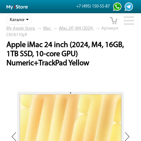
+7 (495) 150-55-87
Каталог
My Apple Store
→
Mac
→
iMac 24" M4 (2024)
→
Артикул:
CN16110yP
Apple iMac 24 inch (2024, M4, 16GB,
1TB SSD, 10-core GPU)
Numeric+TrackPad Yellow