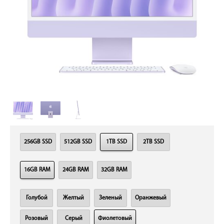
256GB SSD
512GB SSD
1TB SSD
2TB SSD
16GB RAM
24GB RAM
32GB RAM
Голубой
Желтый
Зеленый
Оранжевый
Розовый
Серый
Фиолетовый