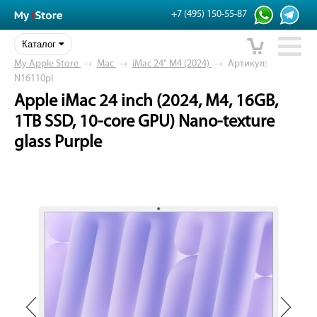
+7 (495) 150-55-87
Каталог
My Apple Store
→
Mac
→
iMac 24" M4 (2024)
→
Артикул:
N16110pl
Apple iMac 24 inch (2024, M4, 16GB,
1TB SSD, 10-core GPU) Nano-texture
glass Purple