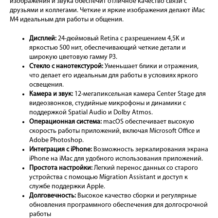
изображения и звука обеспечит отличное качество связи с
друзьями и коллегами. Четкие и яркие изображения делают iMac
M4 идеальным для работы и общения.
Дисплей:
24-дюймовый Retina с разрешением 4,5K и
яркостью 500 нит, обеспечивающий четкие детали и
широкую цветовую гамму P3.
Стекло с нанотекстурой:
Уменьшает блики и отражения,
что делает его идеальным для работы в условиях яркого
освещения.
Камера и звук:
12-мегапиксельная камера Center Stage для
видеозвонков, студийные микрофоны и динамики с
поддержкой Spatial Audio и Dolby Atmos.
Операционная система:
macOS обеспечивает высокую
скорость работы приложений, включая Microsoft Office и
Adobe Photoshop.
Интеграция с iPhone:
Возможность зеркалирования экрана
iPhone на iMac для удобного использования приложений.
Простота настройки:
Легкий перенос данных со старого
устройства с помощью Migration Assistant и доступ к
службе поддержки Apple.
Долговечность:
Высокое качество сборки и регулярные
обновления программного обеспечения для долгосрочной
работы