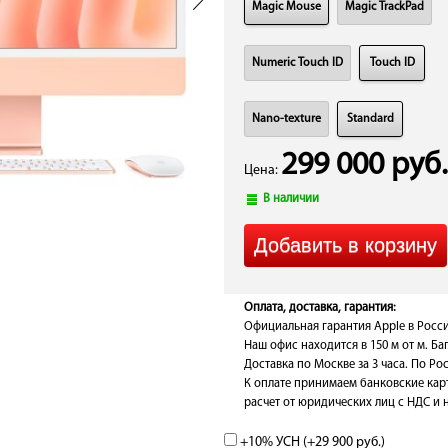
Magic Mouse
Magic TrackPad
Numeric Touch ID
Touch ID
Nano-texture
Standard
299 000 руб.
Цена:
В наличии
Оплата, доставка, гарантия:
Официальная гарантия Apple в Росси
Наш офис находится в 150 м от м. Ба
Доставка по Москве за 3 часа. По Рос
К оплате принимаем банковские кар
расчет от юридических лиц с НДС и 
+10% УСН (+
29 900 руб.
)