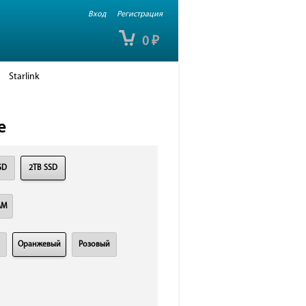
Вход
Регистрация
0
₽
Starlink
e
SD
2TB SSD
AM
Оранжевый
Розовый