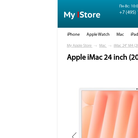
Пн-Вс: 10:0
+7 (495)
iPhone
Apple Watch
Mac
iPa
My Apple Store
→
Mac
→
iMac 24" M4 (2
Apple iMac 24 inch (2