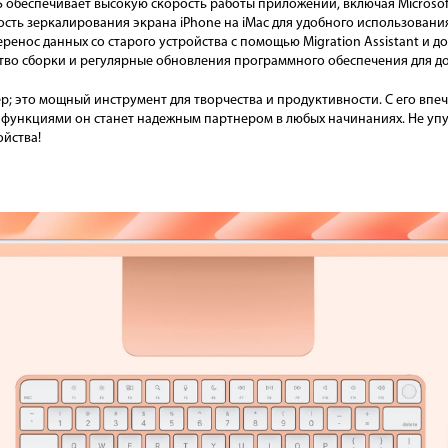
обеспечивает высокую скорость работы приложений, включая Microsoft
ть зеркалирования экрана iPhone на iMac для удобного использовани
еренос данных со старого устройства с помощью Migration Assistant и д
тво сборки и регулярные обновления программного обеспечения для д
р; это мощный инструмент для творчества и продуктивности. С его вп
ункциями он станет надежным партнером в любых начинаниях. Не упу
ойства!