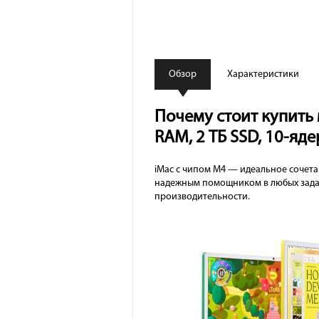
Обзор
Характеристики
Почему стоит купить м
RAM, 2 ТБ SSD, 10-яд
iMac с чипом M4 — идеальное сочета
надежным помощником в любых задач
производительности.