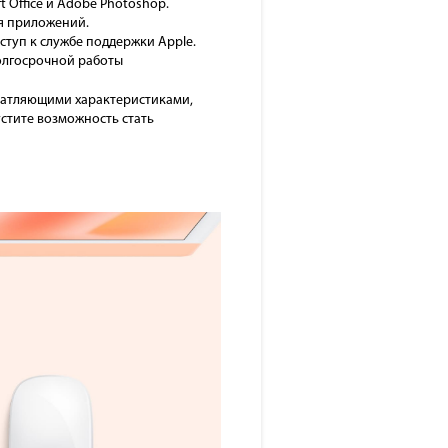
 Office и Adobe Photoshop.
я приложений.
оступ к службе поддержки Apple.
олгосрочной работы
ечатляющими характеристиками,
стите возможность стать