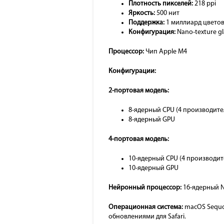
Плотность пикселей:
218 ppi
Яркость:
500 нит
Поддержка:
1 миллиард цветов, 
Конфигурация:
Nano-texture g
Процессор:
Чип Apple M4
Конфигурации:
2-портовая модель:
8-ядерный CPU (4 производите
8-ядерный GPU
4-портовая модель:
10-ядерный CPU (4 производит
10-ядерный GPU
Нейронный процессор:
16-ядерный N
Операционная система:
macOS Sequoi
обновлениями для Safari.