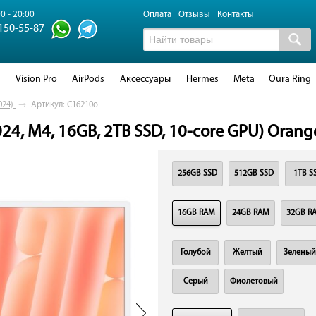
0 - 20:00
Оплата
Отзывы
Контакты
 150-55-87
d
Vision Pro
AirPods
Аксессуары
Hermes
Meta
Oura Ring
024)
→
Артикул: C16210o
024, M4, 16GB, 2TB SSD, 10-core GPU) Orang
256GB SSD
512GB SSD
1TB S
16GB RAM
24GB RAM
32GB R
Голубой
Желтый
Зеленый
Серый
Фиолетовый