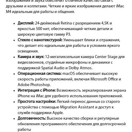
изображения и звука обеспечит отличное качество связи с
друзьями и коллегами. Четкие и яркие изображения делают iMac
M4 идеальным для работы и общения.
Дисплей:
24-дюймовый Retina с разрешением 4,5K и
яркостью 500 нит, обеспечивающий четкие детали и
широкую цветовую гамму P3.
Стекло с нанотекстурой:
Уменьшает блики и отражения,
что делает его идеальным для работы в условиях яркого
освещения.
Камера и звук:
12-мегапиксельная камера Center Stage для
видеозвонков, студийные микрофоны и динамики с
поддержкой Spatial Audio и Dolby Atmos.
Операционная система:
macOS обеспечивает высокую
скорость работы приложений, включая Microsoft Office и
Adobe Photoshop.
Интеграция с iPhone:
Возможность зеркалирования экрана
iPhone на iMac для удобного использования приложений.
Простота настройки:
Легкий перенос данных со старого
устройства с помощью Migration Assistant и доступ к
службе поддержки Apple.
Долговечность:
Высокое качество сборки и регулярные
обновления программного обеспечения для долгосрочной
работы