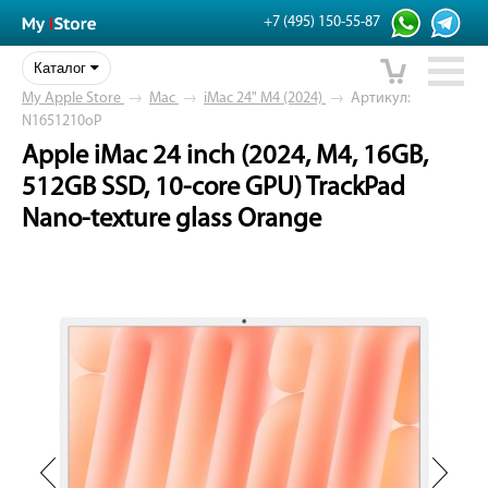
+7 (495) 150-55-87
Каталог
My Apple Store
→
Mac
→
iMac 24" M4 (2024)
→
Артикул:
N1651210oP
Apple iMac 24 inch (2024, M4, 16GB,
512GB SSD, 10-core GPU) TrackPad
Nano-texture glass Orange