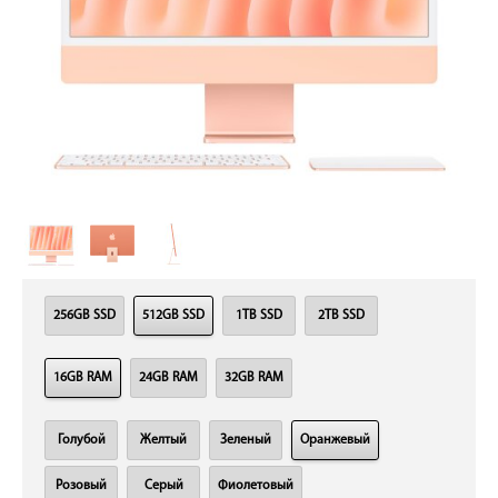
256GB SSD
512GB SSD
1TB SSD
2TB SSD
16GB RAM
24GB RAM
32GB RAM
Голубой
Желтый
Зеленый
Оранжевый
Розовый
Серый
Фиолетовый