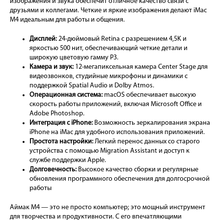
изображения и звука обеспечит отличное качество связи с
друзьями и коллегами. Четкие и яркие изображения делают iMac
M4 идеальным для работы и общения.
Дисплей:
24-дюймовый Retina с разрешением 4,5K и
яркостью 500 нит, обеспечивающий четкие детали и
широкую цветовую гамму P3.
Камера и звук:
12-мегапиксельная камера Center Stage для
видеозвонков, студийные микрофоны и динамики с
поддержкой Spatial Audio и Dolby Atmos.
Операционная система:
macOS обеспечивает высокую
скорость работы приложений, включая Microsoft Office и
Adobe Photoshop.
Интеграция с iPhone:
Возможность зеркалирования экрана
iPhone на iMac для удобного использования приложений.
Простота настройки:
Легкий перенос данных со старого
устройства с помощью Migration Assistant и доступ к
службе поддержки Apple.
Долговечность:
Высокое качество сборки и регулярные
обновления программного обеспечения для долгосрочной
работы
Аймак М4 — это не просто компьютер; это мощный инструмент
для творчества и продуктивности. С его впечатляющими