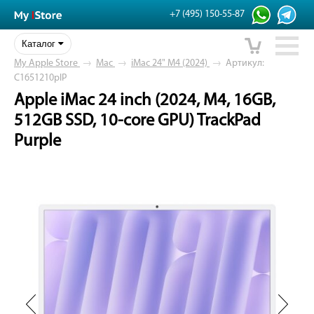
+7 (495) 150-55-87
Каталог
My Apple Store
→
Mac
→
iMac 24" M4 (2024)
→
Артикул:
C1651210plP
Apple iMac 24 inch (2024, M4, 16GB,
512GB SSD, 10-core GPU) TrackPad
Purple