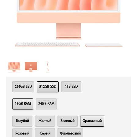
256GB SSD
512GB SSD
1TB SSD
16GB RAM
24GB RAM
Голубой
Желтый
Зеленый
Оранжевый
Розовый
Серый
Фиолетовый