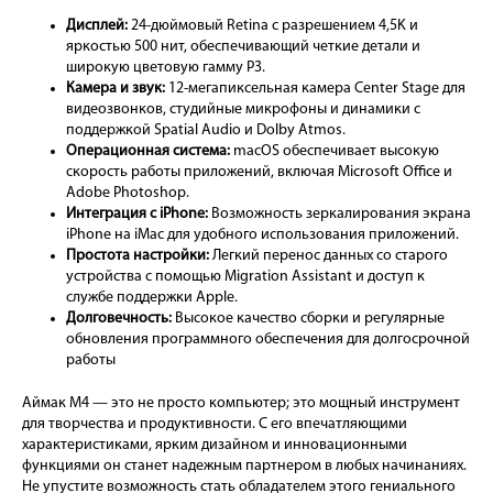
Дисплей:
24-дюймовый Retina с разрешением 4,5K и
яркостью 500 нит, обеспечивающий четкие детали и
широкую цветовую гамму P3.
Камера и звук:
12-мегапиксельная камера Center Stage для
видеозвонков, студийные микрофоны и динамики с
поддержкой Spatial Audio и Dolby Atmos.
Операционная система:
macOS обеспечивает высокую
скорость работы приложений, включая Microsoft Office и
Adobe Photoshop.
Интеграция с iPhone:
Возможность зеркалирования экрана
iPhone на iMac для удобного использования приложений.
Простота настройки:
Легкий перенос данных со старого
устройства с помощью Migration Assistant и доступ к
службе поддержки Apple.
Долговечность:
Высокое качество сборки и регулярные
обновления программного обеспечения для долгосрочной
работы
Аймак М4 — это не просто компьютер; это мощный инструмент
для творчества и продуктивности. С его впечатляющими
характеристиками, ярким дизайном и инновационными
функциями он станет надежным партнером в любых начинаниях.
Не упустите возможность стать обладателем этого гениального