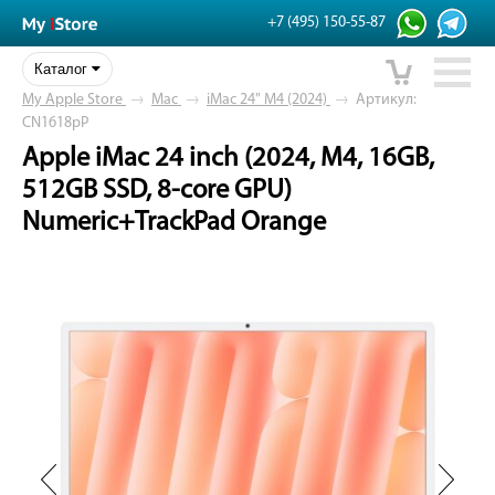
+7 (495) 150-55-87
Каталог
My Apple Store
→
Mac
→
iMac 24" M4 (2024)
→
Артикул:
CN1618pP
Apple iMac 24 inch (2024, M4, 16GB,
512GB SSD, 8-core GPU)
Numeric+TrackPad Orange