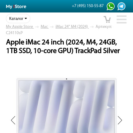
+7 (495) 150-55-87
Каталог
My Apple Store
→
Mac
→
iMac 24" M4 (2024)
→
Артикул:
C24110sP
Apple iMac 24 inch (2024, M4, 24GB,
1TB SSD, 10-core GPU) TrackPad Silver