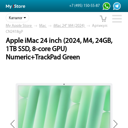
+7 (495) 150-55-87
Каталог
My Apple Store
→
Mac
→
iMac 24" M4 (2024)
→
Артикул:
CN2418gP
Apple iMac 24 inch (2024, M4, 24GB,
1TB SSD, 8-core GPU)
Numeric+TrackPad Green