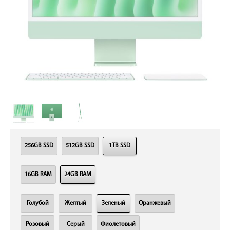
256GB SSD
512GB SSD
1TB SSD
16GB RAM
24GB RAM
Голубой
Желтый
Зеленый
Оранжевый
Розовый
Серый
Фиолетовый