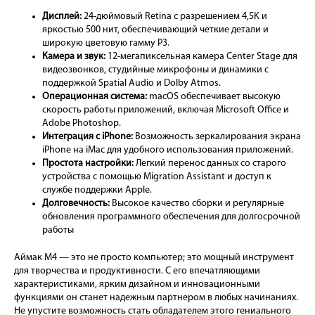
Дисплей:
24-дюймовый Retina с разрешением 4,5K и
яркостью 500 нит, обеспечивающий четкие детали и
широкую цветовую гамму P3.
Камера и звук:
12-мегапиксельная камера Center Stage для
видеозвонков, студийные микрофоны и динамики с
поддержкой Spatial Audio и Dolby Atmos.
Операционная система:
macOS обеспечивает высокую
скорость работы приложений, включая Microsoft Office и
Adobe Photoshop.
Интеграция с iPhone:
Возможность зеркалирования экрана
iPhone на iMac для удобного использования приложений.
Простота настройки:
Легкий перенос данных со старого
устройства с помощью Migration Assistant и доступ к
службе поддержки Apple.
Долговечность:
Высокое качество сборки и регулярные
обновления программного обеспечения для долгосрочной
работы
Аймак М4 — это не просто компьютер; это мощный инструмент
для творчества и продуктивности. С его впечатляющими
характеристиками, ярким дизайном и инновационными
функциями он станет надежным партнером в любых начинаниях.
Не упустите возможность стать обладателем этого гениального