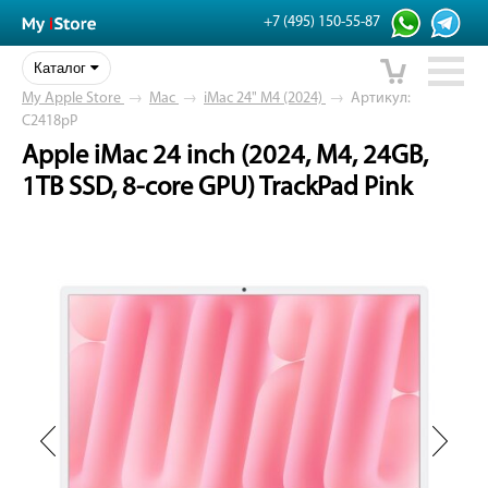
+7 (495) 150-55-87
Каталог
My Apple Store
→
Mac
→
iMac 24" M4 (2024)
→
Артикул:
C2418pP
Apple iMac 24 inch (2024, M4, 24GB,
1TB SSD, 8-core GPU) TrackPad Pink