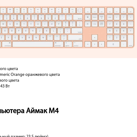
ого цвета
umeric Orange оранжевого цвета
вого цвета
43 Вт
пьютера Аймак М4
льный размер: 23.5 дюйма)