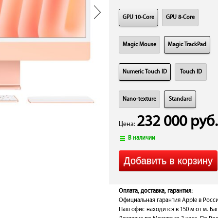
GPU 10-Core
GPU 8-Core
Magic Mouse
Magic TrackPad
Numeric Touch ID
Touch ID
Nano-texture
Standard
232 000 руб.
Цена:
В наличии
Оплата, доставка, гарантия:
Официальная гарантия Apple в Росси
Наш офис находится в 150 м от м. Ба