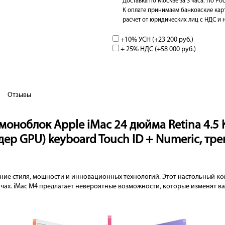
Доставка по Москве за 3 часа. По Рос
К оплате принимаем банковские кар
расчет от юридических лиц с НДС и 
+10% УСН (+
23 200 руб.
)
+ 25% НДС (+
58 000 руб.
)
Отзывы
оноблок Apple iMac 24 дюйма Retina 4.5 K
дер GPU) keyboard Touch ID + Numeric, трек
ние стиля, мощности и инновационных технологий. Этот настольный ко
ах. iMac M4 предлагает невероятные возможности, которые изменят в