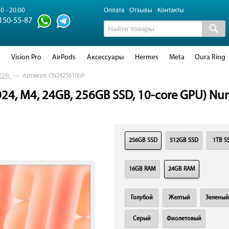
0 - 20:00
Оплата
Отзывы
Контакты
 150-55-87
d
Vision Pro
AirPods
Аксессуары
Hermes
Meta
Oura Ring
024)
→
Артикул: CN2425610oP
024, M4, 24GB, 256GB SSD, 10-core GPU) N
256GB SSD
512GB SSD
1TB S
16GB RAM
24GB RAM
Голубой
Желтый
Зеленый
Серый
Фиолетовый