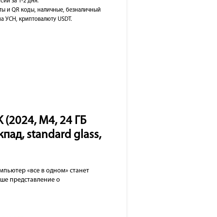
сии за 1-2 дня.
ты и QR коды, наличные, безналичный
на УСН, криптовалюту USDT.
 (2024, M4, 24 ГБ
пад, standard glass,
мпьютер «все в одном» станет
аше представление о