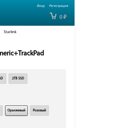
Вход
Регистрация
0
₽
Starlink
umeric+TrackPad
SD
2TB SSD
Оранжевый
Розовый