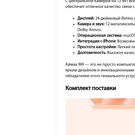
С центральной камерой на 12 МП все
обеспечит отличное качество связи 
Дисплей:
24-дюймовый Retina с
Камера и звук:
12-мегапиксельн
Dolby Atmos.
Операционная система:
macOS 
Интеграция с iPhone:
Возможнос
Простота настройки:
Легкий п
Долговечность:
Высокое качес
Аймак М4 — это не просто компьюте
ярким дизайном и инновационными ф
обладателем этого гениального устр
Комплект поставки