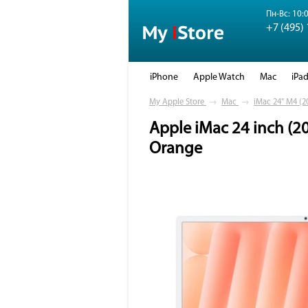
Пн-Вс: 10:0
+7 (495)
iPhone
Apple Watch
Mac
iPa
My Apple Store
→
Mac
→
iMac 24" M4 (2
Apple iMac 24 inch (2
Orange