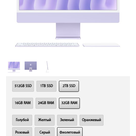
512GB SSD
1TB SSD
2TB SSD
16GB RAM
24GB RAM
32GB RAM
Голубой
Желтый
Зеленый
Оранжевый
Розовый
Серый
Фиолетовый