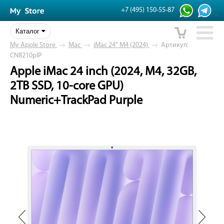
+7 (495) 150-55-87
Каталог
My Apple Store
→
Mac
→
iMac 24" M4 (2024)
→
Артикул:
CN8210plP
Apple iMac 24 inch (2024, M4, 32GB,
2TB SSD, 10-core GPU)
Numeric+TrackPad Purple