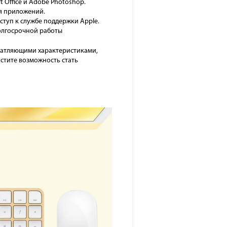
 Office и Adobe Photoshop.
я приложений.
оступ к службе поддержки Apple.
олгосрочной работы
ечатляющими характеристиками,
стите возможность стать