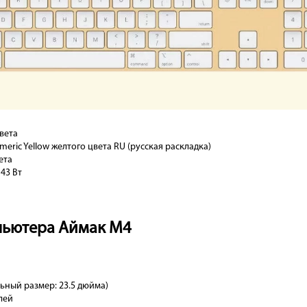
цвета
meric Yellow желтого цвета RU (русская раскладка)
ета
43 Вт
пьютера Аймак М4
льный размер: 23.5 дюйма)
лей