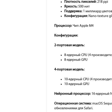
Плотность пикселей:
218 ppi
Яркость:
500 нит
Поддержка:
1 миллиард цветов, 
Конфигурация:
Nano-texture g
Процессор:
Чип Apple M4
Конфигурации:
2-портовая модель:
8-ядерный CPU (4 производите
8-ядерный GPU
4-портовая модель:
10-ядерный CPU (4 производит
10-ядерный GPU
Нейронный процессор:
16-ядерный N
Операционная система:
macOS Sequoi
обновлениями для Safari.