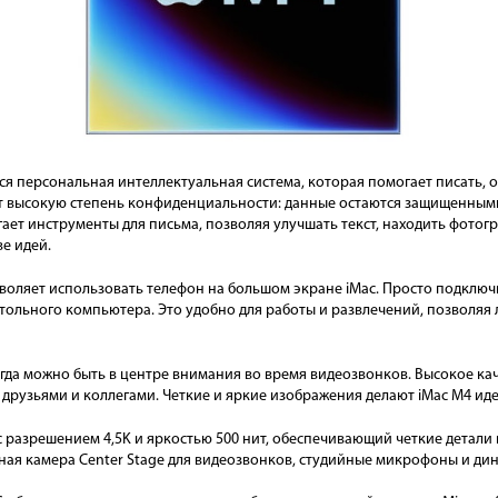
ется персональная интеллектуальная система, которая помогает писать,
ает высокую степень конфиденциальности: данные остаются защищенным
лагает инструменты для письма, позволяя улучшать текст, находить фото
е идей.
воляет использовать телефон на большом экране iMac. Просто подключ
ольного компьютера. Это удобно для работы и развлечений, позволяя
гда можно быть в центре внимания во время видеозвонков. Высокое ка
с друзьями и коллегами. Четкие и яркие изображения делают iMac M4 ид
 разрешением 4,5K и яркостью 500 нит, обеспечивающий четкие детали
ая камера Center Stage для видеозвонков, студийные микрофоны и дин