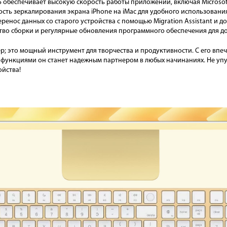
обеспечивает высокую скорость работы приложений, включая Microsoft
ть зеркалирования экрана iPhone на iMac для удобного использовани
еренос данных со старого устройства с помощью Migration Assistant и д
тво сборки и регулярные обновления программного обеспечения для д
р; это мощный инструмент для творчества и продуктивности. С его вп
ункциями он станет надежным партнером в любых начинаниях. Не упу
ойства!