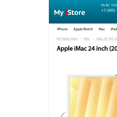
Пн-Вс: 10:0
+7 (495)
iPhone
Apple Watch
Mac
iPa
My Apple Store
→
Mac
→
iMac 24" M4 (2
Apple iMac 24 inch (2