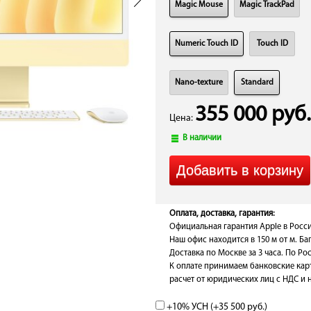
Magic Mouse
Magic TrackPad
Numeric Touch ID
Touch ID
Nano-texture
Standard
355 000 руб.
Цена:
В наличии
Оплата, доставка, гарантия:
Официальная гарантия Apple в Росси
Наш офис находится в 150 м от м. Ба
Доставка по Москве за 3 часа. По Рос
К оплате принимаем банковские кар
расчет от юридических лиц с НДС и 
+10% УСН (+
35 500 руб.
)