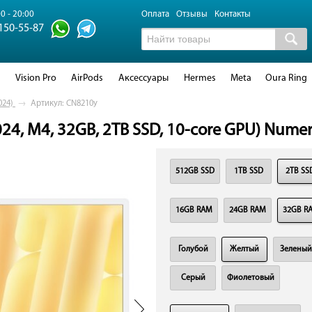
0 - 20:00
Оплата
Отзывы
Контакты
 150-55-87
d
Vision Pro
AirPods
Аксессуары
Hermes
Meta
Oura Ring
024)
→
Артикул: CN8210y
024, M4, 32GB, 2TB SSD, 10-core GPU) Numer
512GB SSD
1TB SSD
2TB SS
16GB RAM
24GB RAM
32GB R
Голубой
Желтый
Зеленый
Серый
Фиолетовый