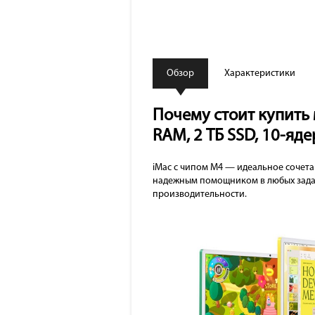
Обзор
Характеристики
Почему стоит купить м
RAM, 2 ТБ SSD, 10-яде
iMac с чипом M4 — идеальное сочета
надежным помощником в любых задач
производительности.