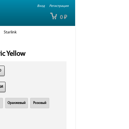
Вход
Регистрация
0
₽
Starlink
ic Yellow
D
AM
Оранжевый
Розовый