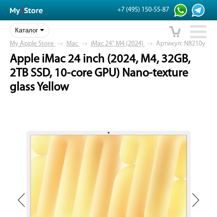
+7 (495) 150-55-87
Каталог
My Apple Store
→
Mac
→
iMac 24" M4 (2024)
→
Артикул: N8210y
Apple iMac 24 inch (2024, M4, 32GB,
2TB SSD, 10-core GPU) Nano-texture
glass Yellow