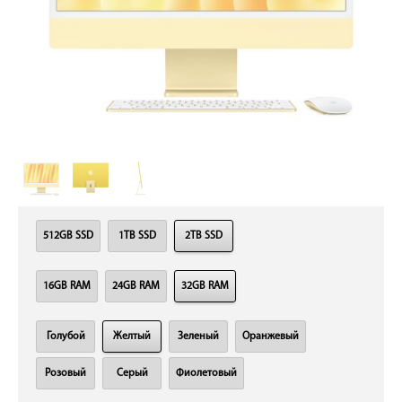
512GB SSD
1TB SSD
2TB SSD
16GB RAM
24GB RAM
32GB RAM
Голубой
Желтый
Зеленый
Оранжевый
Розовый
Серый
Фиолетовый