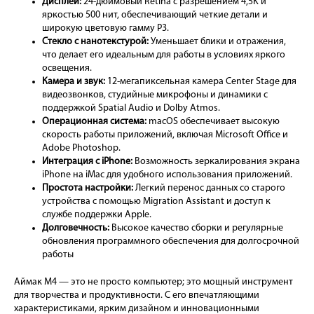
Дисплей:
24-дюймовый Retina с разрешением 4,5K и
яркостью 500 нит, обеспечивающий четкие детали и
широкую цветовую гамму P3.
Стекло с нанотекстурой:
Уменьшает блики и отражения,
что делает его идеальным для работы в условиях яркого
освещения.
Камера и звук:
12-мегапиксельная камера Center Stage для
видеозвонков, студийные микрофоны и динамики с
поддержкой Spatial Audio и Dolby Atmos.
Операционная система:
macOS обеспечивает высокую
скорость работы приложений, включая Microsoft Office и
Adobe Photoshop.
Интеграция с iPhone:
Возможность зеркалирования экрана
iPhone на iMac для удобного использования приложений.
Простота настройки:
Легкий перенос данных со старого
устройства с помощью Migration Assistant и доступ к
службе поддержки Apple.
Долговечность:
Высокое качество сборки и регулярные
обновления программного обеспечения для долгосрочной
работы
Аймак М4 — это не просто компьютер; это мощный инструмент
для творчества и продуктивности. С его впечатляющими
характеристиками, ярким дизайном и инновационными