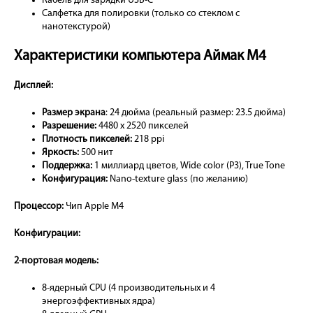
Кабель для зарядки USB-C
Салфетка для полировки (только со стеклом с
нанотекстурой)
Характеристики компьютера Аймак М4
Дисплей:
Размер экрана
: 24 дюйма (реальный размер: 23.5 дюйма)
Разрешение:
4480 x 2520 пикселей
Плотность пикселей:
218 ppi
Яркость:
500 нит
Поддержка:
1 миллиард цветов, Wide color (P3), True Tone
Конфигурация:
Nano-texture glass (по желанию)
Процессор:
Чип Apple M4
Конфигурации:
2-портовая модель:
8-ядерный CPU (4 производительных и 4
энергоэффективных ядра)