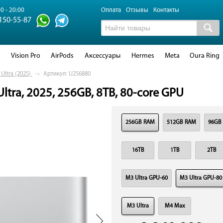
0 - 20:00
Оплата
Отзывы
Контакты
 150-55-87
d
Vision Pro
AirPods
Аксессуары
Hermes
Meta
Oura Ring
Ultra (2025)
→
Артикул: U256880
ltra, 2025, 256GB, 8TB, 80-core GPU
256GB RAM
512GB RAM
96GB
16TB
1TB
2TB
M3 Ultra GPU-60
M3 Ultra GPU-80
M3 Ultra
M4 Max