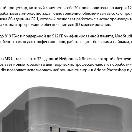
рный процессор, который сочетает в себе 20 производительных ядер и 1
обрабатывать множество задач одновременно, обеспечивая высокую пр
влена 80-ядерным GPU, который позволяет работать с высокопроизвод
акторы и программное обеспечение для 3D-моделирования.
о 819 ГБ/с и поддержкой до 512 ГБ унифицированной памяти, Mac Studio
собенно важно для профессионалов, работающих с большими файлами, т
а M3 Ultra является 32-ядерный Нейронный Движок, который обеспечив
рывает новые горизонты для творческих профессионалов: от обработки
udio позволяет использовать нейронные фильтры в Adobe Photoshop и 