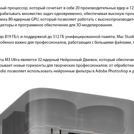
рный процессор, который сочетает в себе 20 производительных ядер и 1
обрабатывать множество задач одновременно, обеспечивая высокую пр
влена 80-ядерным GPU, который позволяет работать с высокопроизвод
акторы и программное обеспечение для 3D-моделирования.
о 819 ГБ/с и поддержкой до 512 ГБ унифицированной памяти, Mac Studio
собенно важно для профессионалов, работающих с большими файлами, т
а M3 Ultra является 32-ядерный Нейронный Движок, который обеспечив
рывает новые горизонты для творческих профессионалов: от обработки
udio позволяет использовать нейронные фильтры в Adobe Photoshop и 