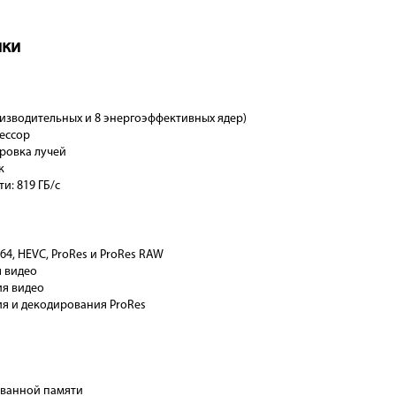
ики
изводительных и 8 энергоэффективных ядер)
ессор
ровка лучей
к
и: 819 ГБ/с
64, HEVC, ProRes и ProRes RAW
 видео
ия видео
я и декодирования ProRes
ванной памяти