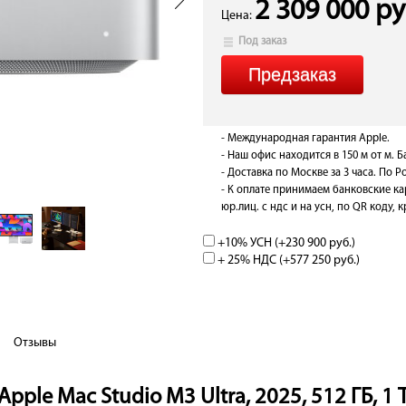
2 309 000 ру
Цена:
Под заказ
- Международная гарантия Apple.
- Наш офис находится в 150 м от м. 
- Доставка по Москве за 3 часа. По Ро
- К оплате принимаем банковские ка
юр.лиц. с ндс и на усн, по QR коду,
+10% УСН (+
230 900 руб.
)
+ 25% НДС (+
577 250 руб.
)
Отзывы
pple Mac Studio M3 Ultra, 2025, 512 ГБ, 1 