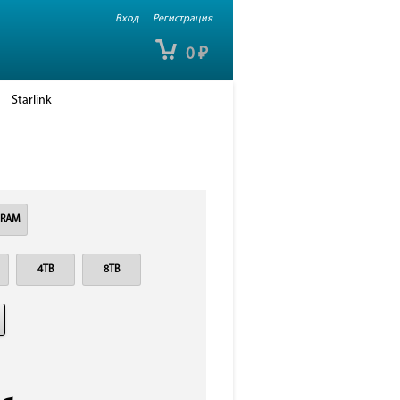
Вход
Регистрация
0
₽
Starlink
 RAM
4TB
8TB