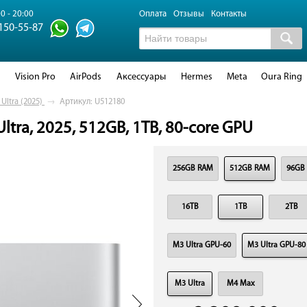
0 - 20:00
Оплата
Отзывы
Контакты
 150-55-87
d
Vision Pro
AirPods
Аксессуары
Hermes
Meta
Oura Ring
Ultra (2025)
→
Артикул: U512180
ltra, 2025, 512GB, 1TB, 80-core GPU
256GB RAM
512GB RAM
96GB
16TB
1TB
2TB
M3 Ultra GPU-60
M3 Ultra GPU-80
M3 Ultra
M4 Max