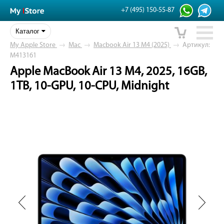
+7 (495) 150-55-87
Каталог
My Apple Store
→
Mac
→
Macbook Air 13 M4 (2025)
→
Артикул:
M413161
Apple MacBook Air 13 M4, 2025, 16GB,
1TB, 10-GPU, 10-CPU, Midnight