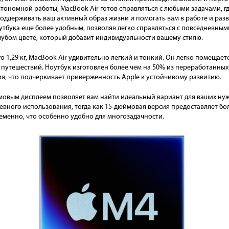
тономной работы, MacBook Air готов справляться с любыми задачами, гд
 поддерживать ваш активный образ жизни и помогать вам в работе и раз
оутбука еще более удобным, позволяя легко справляться с повседневным
лубом цвете, который добавит индивидуальности вашему стилю.
го 1,29 кг, MacBook Air удивительно легкий и тонкий. Он легко помещает
 путешествий. Ноутбук изготовлен более чем на 50% из переработанны
я, что подчеркивает приверженность Apple к устойчивому развитию.
овым дисплеем позволяет вам найти идеальный вариант для ваших нуж
евного использования, тогда как 15-дюймовая версия предоставляет бо
енно, что особенно удобно для многозадачности.