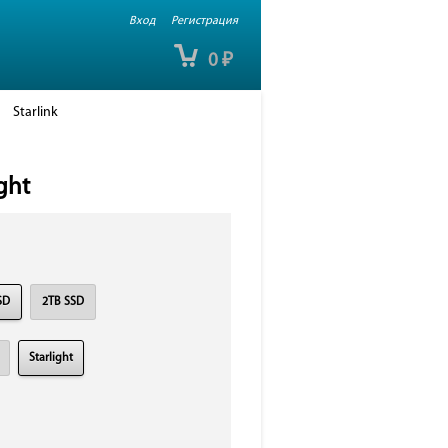
Вход
Регистрация
0
₽
Starlink
ght
SD
2TB SSD
Starlight