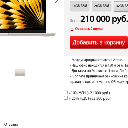
16GB RAM
24GB RAM
32GB R
210 000 руб.
Цена:
Осталось 2 штуки
- Международная гарантия Apple.
- Наш офис находится в 150 м от м. 
- Доставка по Москве за 3 часа. По Ро
- К оплате принимаем банковские ка
юр.лиц. с ндс и на усн, по QR коду,
+10% УСН (+
21 000 руб.
)
+ 25% НДС (+
52 500 руб.
)
Отзывы