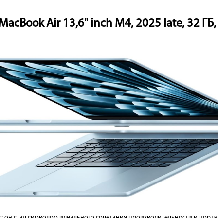
cBook Air 13,6" inch M4, 2025 late, 32 ГБ,
к; он стал символом идеального сочетания производительности и порта