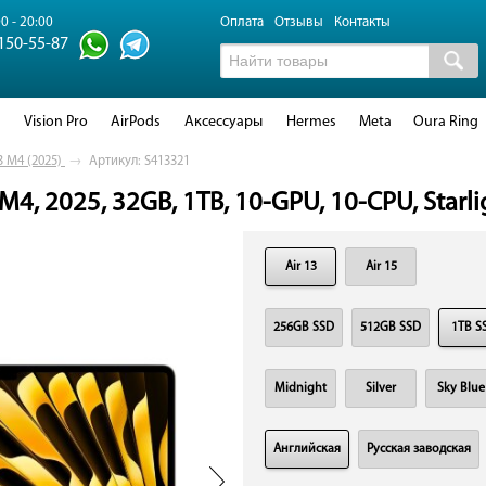
0 - 20:00
Оплата
Отзывы
Контакты
 150-55-87
d
Vision Pro
AirPods
Аксессуары
Hermes
Meta
Oura Ring
3 M4 (2025)
→
Артикул: S413321
M4, 2025, 32GB, 1TB, 10-GPU, 10-CPU, Starli
Air 13
Air 15
256GB SSD
512GB SSD
1TB S
Midnight
Silver
Sky Blue
Английская
Русская заводская