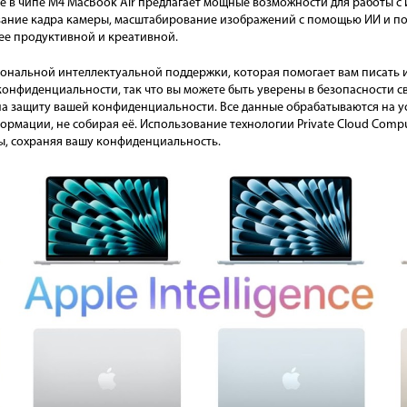
e в чипе M4 MacBook Air предлагает мощные возможности для работы с
вание кадра камеры, масштабирование изображений с помощью ИИ и п
лее продуктивной и креативной.
рсональной интеллектуальной поддержки, которая помогает вам писать и
онфиденциальности, так что вы можете быть уверены в безопасности с
 на защиту вашей конфиденциальности. Все данные обрабатываются на уст
рмации, не собирая её. Использование технологии Private Cloud Comput
ы, сохраняя вашу конфиденциальность.