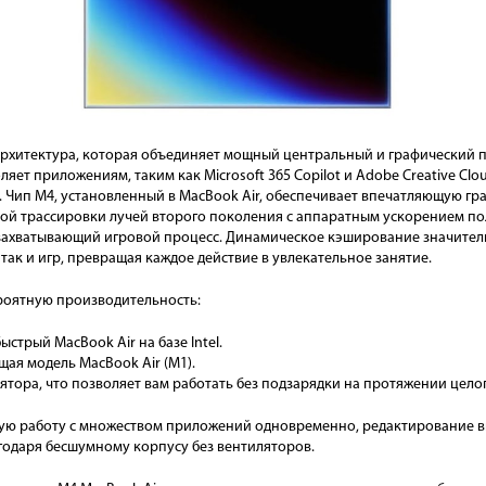
архитектура, которая объединяет мощный центральный и графический п
яет приложениям, таким как Microsoft 365 Copilot и Adobe Creative Clo
 Чип M4, установленный в MacBook Air, обеспечивает впечатляющую гр
кой трассировки лучей второго поколения с аппаратным ускорением п
 захватывающий игровой процесс. Динамическое кэширование значите
ак и игр, превращая каждое действие в увлекательное занятие.
роятную производительность:
ыстрый MacBook Air на базе Intel.
щая модель MacBook Air (M1).
ятора, что позволяет вам работать без подзарядки на протяжении целог
кую работу с множеством приложений одновременно, редактирование виде
благодаря бесшумному корпусу без вентиляторов.