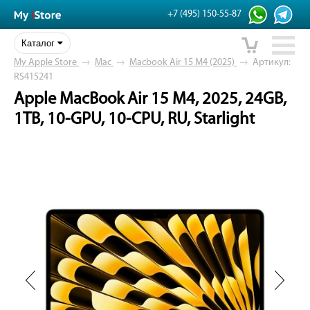
+7 (495) 150-55-87
Каталог
My Apple Store
→
Mac
→
Macbook Air 15 M4 (2025)
→
Артикул:
RS415241
Apple MacBook Air 15 M4, 2025, 24GB,
1TB, 10-GPU, 10-CPU, RU, Starlight