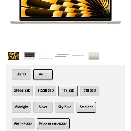
Air 13
Air 15
256GB SSD
512GB SSD
1TB SSD
2TB SSD
Midnight
Silver
Sky Blue
Starlight
Английская
Русская заводская