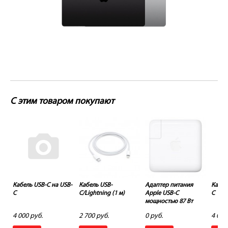
С этим товаром покупают
Кабель USB-C на USB-
Кабель USB-
Адаптер питания
Кабел
C
C/Lightning (1 м)
Apple USB-C
C
мощностью 87 Вт
4 000 руб.
2 700 руб.
0 руб.
4 000