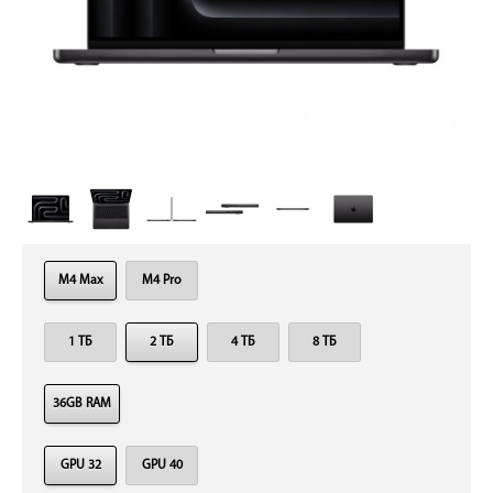
M4 Max
M4 Pro
1 ТБ
2 ТБ
4 ТБ
8 ТБ
36GB RAM
GPU 32
GPU 40