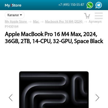
+7 (495) 150-55-87
Каталог
My Apple Store
→
Mac
→
Macbook Pro 16 M4 (2024)
→
Артикул:
P1430164
Apple MacBook Pro 16 M4 Max, 2024,
36GB, 2TB, 14-CPU, 32-GPU, Space Black