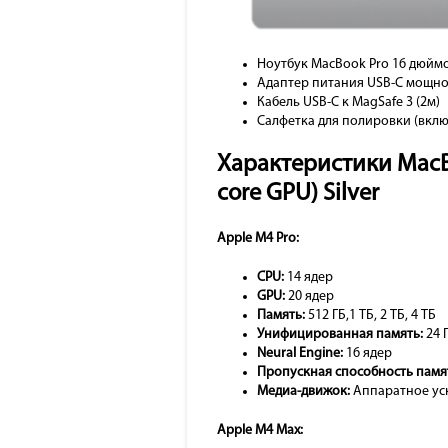
Ноутбук MacBook Pro 16 дюймов
Адаптер питания USB-C мощно
Кабель USB-C к MagSafe 3 (2м)
Салфетка для полировки (вклю
Характеристики MacBoo
core GPU) Silver
Apple M4 Pro:
CPU:
14 ядер
GPU:
20 ядер
Память:
512 ГБ,1 ТБ, 2 ТБ, 4 ТБ
Унифицированная память:
24 
Neural Engine:
16 ядер
Пропускная способность памя
Mедиа-движок:
Аппаратное уск
Apple M4 Max: