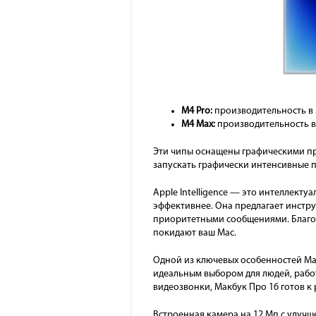
M4 Pro:
производительность в 3
M4 Max:
производительность в 3
Эти чипы оснащены графическими пр
запускать графически интенсивные 
Apple Intelligence — это интеллекту
эффективнее. Она предлагает инстру
приоритетными сообщениями. Благода
покидают ваш Mac.
Одной из ключевых особенностей MacB
идеальным выбором для людей, работ
видеозвонки, Макбук Про 16 готов к 
Встроенная камера на 12 Мп с улуч