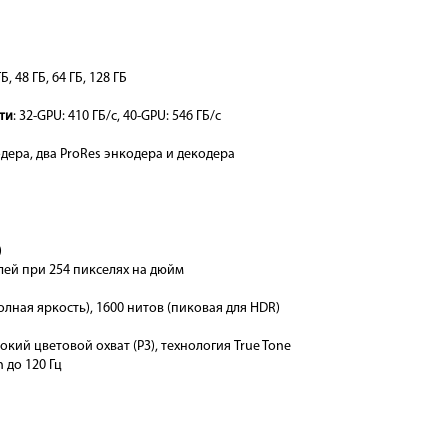
Б, 48 ГБ, 64 ГБ, 128 ГБ
ти
: 32-GPU: 410 ГБ/с, 40-GPU: 546 ГБ/с
дера, два ProRes энкодера и декодера
)
лей при 254 пикселях на дюйм
олная яркость), 1600 нитов (пиковая для HDR)
кий цветовой охват (P3), технология True Tone
n до 120 Гц