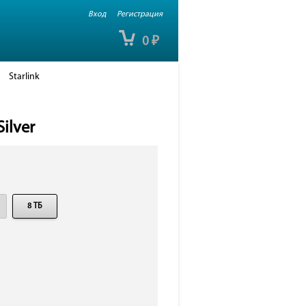
Вход
Регистрация
0
₽
Starlink
ilver
8 ТБ