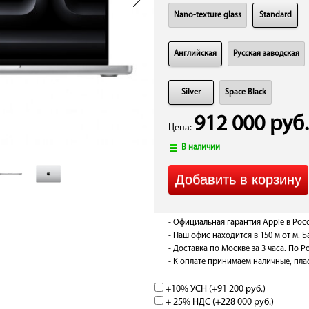
Nano-texture glass
Standard
Английская
Русская заводская
Silver
Space Black
912 000 руб.
Цена:
В наличии
- Официальная гарантия Apple в Рос
- Наш офис находится в 150 м от м. 
- Доставка по Москве за 3 часа. По Ро
- К оплате принимаем наличные, плас
+10% УСН (+
91 200 руб.
)
+ 25% НДС (+
228 000 руб.
)