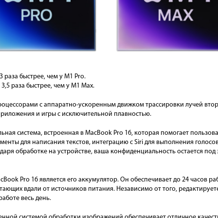
 раза быстрее, чем у M1 Pro.
,5 раза быстрее, чем у M1 Max.
оцессорами с аппаратно-ускоренным движком трассировки лучей второ
приложения и игры с исключительной плавностью.
альная система, встроенная в MacBook Pro 16, которая помогает пользо
менты для написания текстов, интеграцию с Siri для выполнения голос
ря обработке на устройстве, ваша конфиденциальность остается под з
ook Pro 16 является его аккумулятор. Он обеспечивает до 24 часов раб
ающих вдали от источников питания. Независимо от того, редактирует
работе весь день.
шенной системой обработки изображений обеспечивает отличное качест