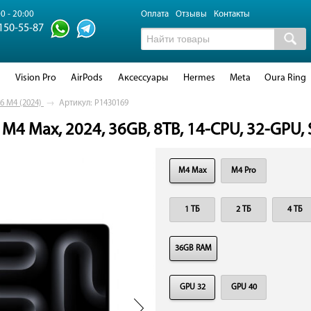
0 - 20:00
Оплата
Отзывы
Контакты
 150-55-87
d
Vision Pro
AirPods
Аксессуары
Hermes
Meta
Oura Ring
6 M4 (2024)
→
Артикул: P1430169
M4 Max, 2024, 36GB, 8TB, 14-CPU, 32-GPU, S
M4 Max
M4 Pro
1 ТБ
2 ТБ
4 ТБ
36GB RAM
GPU 32
GPU 40