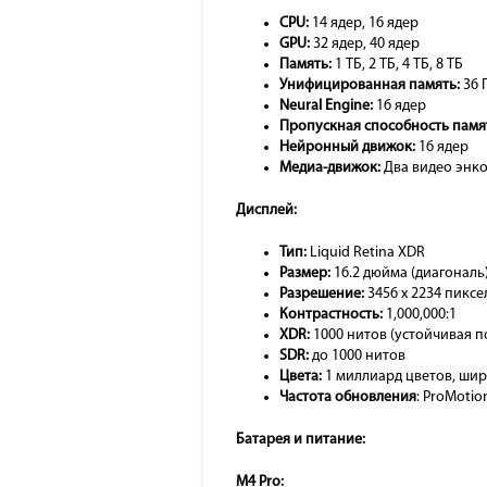
CPU:
14 ядер, 16 ядер
GPU:
32 ядер, 40 ядер
Память:
1 ТБ, 2 ТБ, 4 ТБ, 8 ТБ
Унифицированная память:
36 Г
Neural Engine:
16 ядер
Пропускная способность памя
Нейронный движок:
16 ядер
Медиа-движок:
Два видео энко
Дисплей:
Тип:
Liquid Retina XDR
Размер:
16.2 дюйма (диагональ
Разрешение:
3456 x 2234 пиксе
Контрастность:
1,000,000:1
XDR:
1000 нитов (устойчивая п
SDR:
до 1000 нитов
Цвета:
1 миллиард цветов, широ
Частота обновления
: ProMotio
Батарея и питание:
M4 Pro: