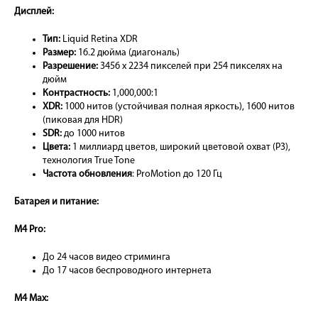
Дисплей:
Тип:
Liquid Retina XDR
Размер:
16.2 дюйма (диагональ)
Разрешение:
3456 x 2234 пикселей при 254 пикселях на
дюйм
Контрастность:
1,000,000:1
XDR:
1000 нитов (устойчивая полная яркость), 1600 нитов
(пиковая для HDR)
SDR:
до 1000 нитов
Цвета:
1 миллиард цветов, широкий цветовой охват (P3),
технология True Tone
Частота обновления
: ProMotion до 120 Гц
Батарея и питание:
M4 Pro:
До 24 часов видео стриминга
До 17 часов беспроводного интернета
M4 Max: