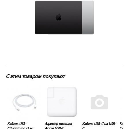
С этим товаром покупают
SB-
Кабель USB-
Адаптер питания
Кабель USB-C на USB-
Кабел
C/Lightning (1 м)
Apple USB-C
C
C/Ligh