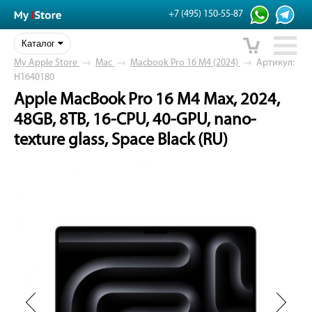
+7 (495) 150-55-87
Каталог
My Apple Store
→
Mac
→
Macbook Pro 16 M4 (2024)
→
Артикул:
H1640180
Apple MacBook Pro 16 M4 Max, 2024,
48GB, 8TB, 16-CPU, 40-GPU, nano-
texture glass, Space Black (RU)