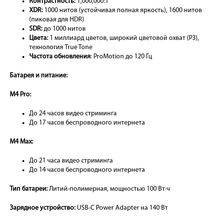
Контрастность:
1,000,000:1
XDR:
1000 нитов (устойчивая полная яркость), 1600 нитов
(пиковая для HDR)
SDR:
до 1000 нитов
Цвета:
1 миллиард цветов, широкий цветовой охват (P3),
технология True Tone
Частота обновления
: ProMotion до 120 Гц
Батарея и питание:
M4 Pro:
До 24 часов видео стриминга
До 17 часов беспроводного интернета
M4 Max:
До 21 часа видео стриминга
До 14 часов беспроводного интернета
Тип батареи:
Литий-полимерная, мощностью 100 Вт·ч
Зарядное устройство:
USB-C Power Adapter на 140 Вт