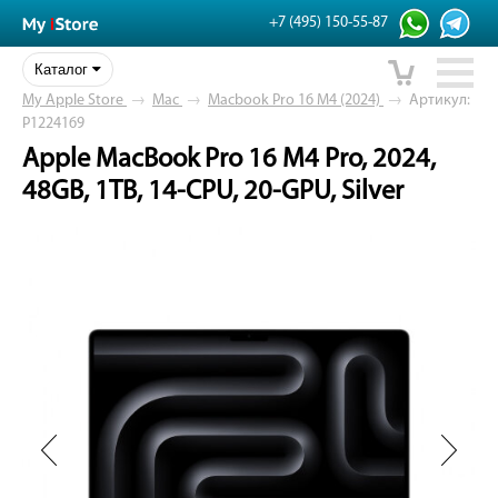
+7 (495) 150-55-87
Каталог
My Apple Store
→
Mac
→
Macbook Pro 16 M4 (2024)
→
Артикул:
P1224169
Apple MacBook Pro 16 M4 Pro, 2024,
48GB, 1TB, 14-CPU, 20-GPU, Silver