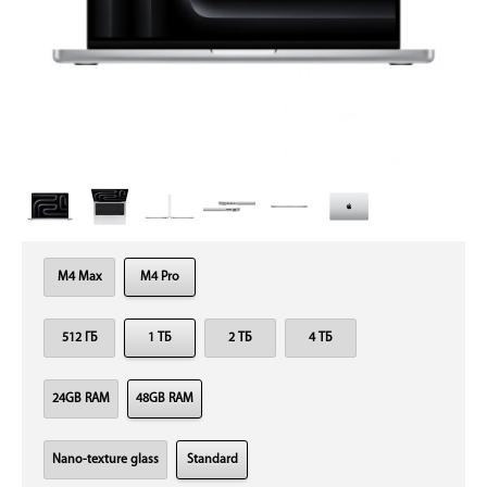
M4 Max
M4 Pro
512 ГБ
1 ТБ
2 ТБ
4 ТБ
24GB RAM
48GB RAM
Nano-texture glass
Standard