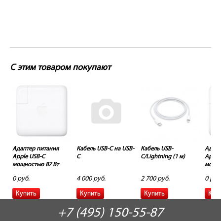
С этим товаром покупают
Адаптер питания
Кабель USB-C на USB-
Кабель USB-
Адапт
Apple USB-C
C
C/Lightning (1 м)
Apple
мощностью 87 Вт
мощно
0 руб.
4 000 руб.
2 700 руб.
0 руб
+7 (495) 150-55-87