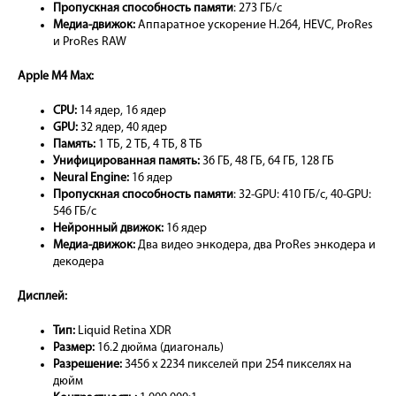
Пропускная способность памяти
: 273 ГБ/с
Mедиа-движок:
Аппаратное ускорение H.264, HEVC, ProRes
и ProRes RAW
Apple M4 Max:
CPU:
14 ядер, 16 ядер
GPU:
32 ядер, 40 ядер
Память:
1 ТБ, 2 ТБ, 4 ТБ, 8 ТБ
Унифицированная память:
36 ГБ, 48 ГБ, 64 ГБ, 128 ГБ
Neural Engine:
16 ядер
Пропускная способность памяти
: 32-GPU: 410 ГБ/с, 40-GPU:
546 ГБ/с
Нейронный движок:
16 ядер
Медиа-движок:
Два видео энкодера, два ProRes энкодера и
декодера
Дисплей:
Тип:
Liquid Retina XDR
Размер:
16.2 дюйма (диагональ)
Разрешение:
3456 x 2234 пикселей при 254 пикселях на
дюйм