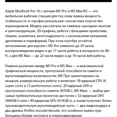
Apple MacBook Pro 16 с чипами M5 Pro и M5 Max RU — это
мобильная рабочая станция для тех, кому важны мощность,
стабильность и «профессиональная» экосистема портов без
переходников. Модель рассчитана на тяжёлые сценарии: монтаж
и цветокоррекция, 3D-графика, работа с большими проектами,
сборки, аналитика, многозадачность с несколькими внешними
дисплеями и периферией. При этом ноутбук остаётся
автономным: для версии с M5 Pro заявлено до 24 часов
воспроизведения видео и до 17 часов работы в интернете по Wi-
Fi, а для M5 Max — до 22 часов видео и до 16 часов веб-работы.
Главное различие между M5 Pro и M5 Max — в максимальной
графической мощности, пропускной способности памяти и
мультимедийных возможностях. М5 Про ориентирован на
мощную универсальную работу и включает 18-ядерный CPU (6
super cores и 12 performance cores), 20-ядерный GPU и
пропускную способность памяти 307GB/s. М5 Макс — выбор для
самых требовательных проектов: доступен с 32-ядерным GPU
(460GB/s) или с 40-ядерным GPU (614GB/s), а также получает более
производительную мультимедийную часть — два видеокодера и
два движка ProRes encode/decode, что особенно важно при
большом объёме экспорта и перекодирования.