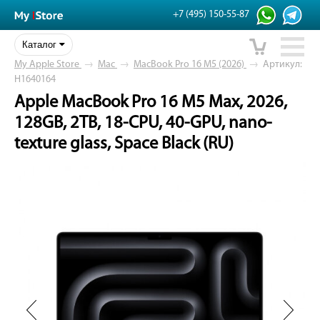
+7 (495) 150-55-87
Каталог
My Apple Store
→
Mac
→
MacBook Pro 16 M5 (2026)
→
Артикул:
H1640164
Apple MacBook Pro 16 M5 Max, 2026,
128GB, 2TB, 18-CPU, 40-GPU, nano-
texture glass, Space Black (RU)