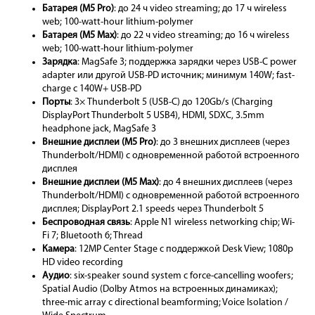
Батарея (M5 Pro)
: до 24 ч video streaming; до 17 ч wireless
web; 100-watt-hour lithium-polymer
Батарея (M5 Max)
: до 22 ч video streaming; до 16 ч wireless
web; 100-watt-hour lithium-polymer
Зарядка
: MagSafe 3; поддержка зарядки через USB-C power
adapter или другой USB-PD источник; минимум 140W; fast-
charge с 140W+ USB-PD
Порты
: 3× Thunderbolt 5 (USB-C) до 120Gb/s (Charging
DisplayPort Thunderbolt 5 USB4), HDMI, SDXC, 3.5mm
headphone jack, MagSafe 3
Внешние дисплеи (M5 Pro)
: до 3 внешних дисплеев (через
Thunderbolt/HDMI) с одновременной работой встроенного
дисплея
Внешние дисплеи (M5 Max)
: до 4 внешних дисплеев (через
Thunderbolt/HDMI) с одновременной работой встроенного
дисплея; DisplayPort 2.1 speeds через Thunderbolt 5
Беспроводная связь
: Apple N1 wireless networking chip; Wi-
Fi 7; Bluetooth 6; Thread
Камера
: 12MP Center Stage с поддержкой Desk View; 1080p
HD video recording
Аудио
: six-speaker sound system с force-cancelling woofers;
Spatial Audio (Dolby Atmos на встроенных динамиках);
three-mic array с directional beamforming; Voice Isolation /