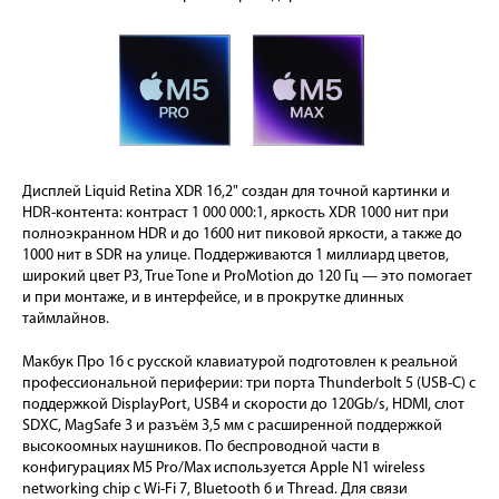
Дисплей Liquid Retina XDR 16,2" создан для точной картинки и
HDR-контента: контраст 1 000 000:1, яркость XDR 1000 нит при
полноэкранном HDR и до 1600 нит пиковой яркости, а также до
1000 нит в SDR на улице. Поддерживаются 1 миллиард цветов,
широкий цвет P3, True Tone и ProMotion до 120 Гц — это помогает
и при монтаже, и в интерфейсе, и в прокрутке длинных
таймлайнов.
Макбук Про 16 с русской клавиатурой подготовлен к реальной
профессиональной периферии: три порта Thunderbolt 5 (USB-C) с
поддержкой DisplayPort, USB4 и скорости до 120Gb/s, HDMI, слот
SDXC, MagSafe 3 и разъём 3,5 мм с расширенной поддержкой
высокоомных наушников. По беспроводной части в
конфигурациях M5 Pro/Max используется Apple N1 wireless
networking chip с Wi-Fi 7, Bluetooth 6 и Thread. Для связи