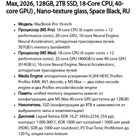
Max, 2026, 128GB, 2TB SSD, 18-Core CPU, 40-
core GPU) , Nano-texture glass, Space Black, RU
Модель
: MacBook Pro 16-inch
Процессор (M5 Pro)
: 18-core CPU (6 super cores + 12
performance cores), 20-core GPU, 16-core Neural Engine,
Neural Accelerators, аппаратная трассировка лучей,
307GB/s memory bandwidth
Процессор (M5 Max)
: 18-core CPU (6 super cores + 12
performance cores), 32-core GPU (460GB/s) или 40-core GPU
(614GB/s), 16-core Neural Engine, Neural Accelerators,
аппаратная трассировка лучей
Media Engine
: аппаратное ускорение H.264 HEVC ProRes
ProRes RAW, AV1 decode; у M5 Max — два video encode
engine и два ProRes encode/decode engine
Память
: unified memory (варианты зависят от
конфигурации; для M5 Max 40-core GPU доступно до 128GB)
Накопитель
: SSD (конфигурации до 8TB в зависимости от
выбранного чипа и комплектации)
Дисплей
: Liquid Retina XDR 16.2", 3456×2234, 254 ppi;
контраст 1 000 000:1; XDR 1000 нит sustained / 1600 нит peak
(HDR); SDR до 1000 нит (outdoor); P3 True Tone; ProMotion до
120 Гц; опция nano-texture