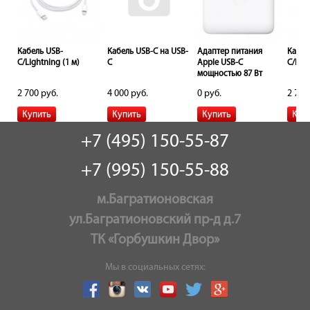
Кабель USB-
Кабель USB-C на USB-
Адаптер питания
Кабел
C/Lightning (1 м)
C
Apple USB-C
C/Ligh
мощностью 87 Вт
2 700 руб.
4 000 руб.
0 руб.
2 700
+7 (495) 150-55-87
+7 (995) 150-55-88
м.Багратионовская
ул.Багратионовский пр-д д.7
ТК «Горбушкин Двор»
Мы в социальных сетях: