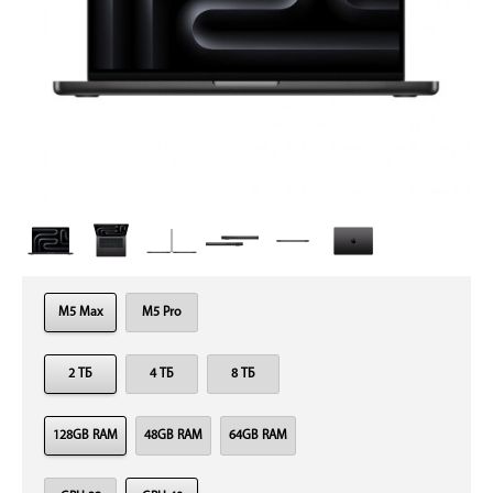
M5 Max
M5 Pro
2 ТБ
4 ТБ
8 ТБ
128GB RAM
48GB RAM
64GB RAM