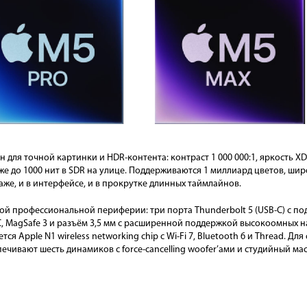
дан для точной картинки и HDR-контента: контраст 1 000 000:1, яркость
кже до 1000 нит в SDR на улице. Поддерживаются 1 миллиард цветов, широ
аже, и в интерфейсе, и в прокрутке длинных таймлайнов.
ой профессиональной периферии: три порта Thunderbolt 5 (USB-C) с под
XC, MagSafe 3 и разъём 3,5 мм с расширенной поддержкой высокоомных 
я Apple N1 wireless networking chip с Wi-Fi 7, Bluetooth 6 и Thread. Дл
еспечивают шесть динамиков с force-cancelling woofer’ами и студийный 