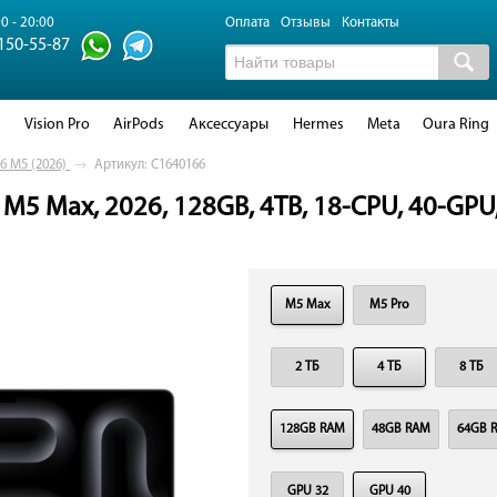
0 - 20:00
Оплата
Отзывы
Контакты
 150-55-87
d
Vision Pro
AirPods
Аксессуары
Hermes
Meta
Oura Ring
6 M5 (2026)
→
Артикул: C1640166
M5 Max, 2026, 128GB, 4TB, 18-CPU, 40-GPU, 
M5 Max
M5 Pro
2 ТБ
4 ТБ
8 ТБ
128GB RAM
48GB RAM
64GB 
GPU 32
GPU 40