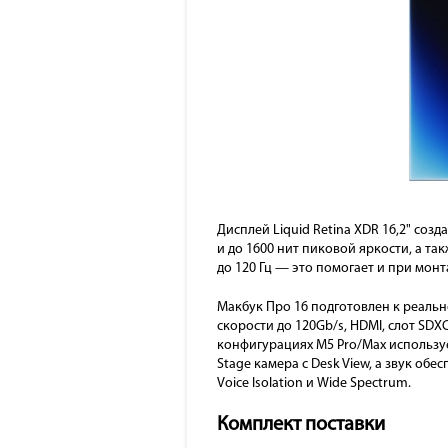
Дисплей Liquid Retina XDR 16,2" соз
и до 1600 нит пиковой яркости, а та
до 120 Гц — это помогает и при монт
Макбук Про 16 подготовлен к реальн
скорости до 120Gb/s, HDMI, слот SD
конфигурациях M5 Pro/Max используетс
Stage камера с Desk View, а звук об
Voice Isolation и Wide Spectrum.
Комплект поставки