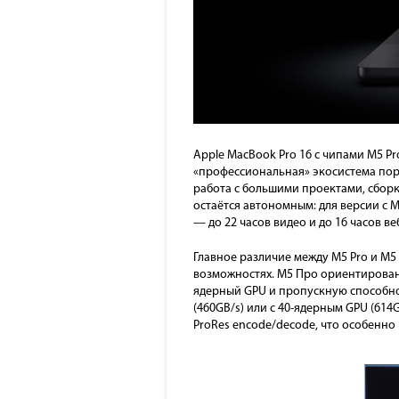
Apple MacBook Pro 16 с чипами M5 Pr
«профессиональная» экосистема порт
работа с большими проектами, сбор
остаётся автономным: для версии с M
— до 22 часов видео и до 16 часов ве
Главное различие между M5 Pro и M
возможностях. М5 Про ориентирован н
ядерный GPU и пропускную способнос
(460GB/s) или с 40-ядерным GPU (61
ProRes encode/decode, что особенн