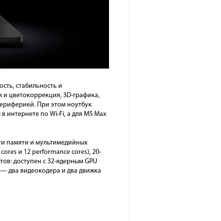
ость, стабильность и
 и цветокоррекция, 3D-графика,
периферией. При этом ноутбук
в интернете по Wi-Fi, а для M5 Max
ти памяти и мультимедийных
res и 12 performance cores), 20-
тов: доступен с 32-ядерным GPU
 — два видеокодера и два движка