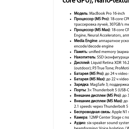
core GPU), Nano-textur
Модель
: MacBook Pro 16-inch
Процессор (M5 Pro)
: 18-core C
трассировка лучей, 307GB/s 
Процессор (M5 Max)
: 18-core C
Engine, Neural Accelerators, а
Media Engine
: аппаратное уско
encode/decode engine
Память
: unified memory (вари
Накопитель
: SSD (конфигурац
Дисплей
: Liquid Retina XDR 16.
(outdoor); P3 True Tone; ProMot
Батарея (M5 Pro)
: до 24 ч vide
Батарея (M5 Max)
: до 22 ч vide
Зарядка
: MagSafe 3; поддержк
Порты
: 3× Thunderbolt 5 (USB-
Внешние дисплеи (M5 Pro)
: до
Внешние дисплеи (M5 Max)
: д
2.1 speeds через Thunderbolt 5
Беспроводная связь
: Apple N1 
Камера
: 12MP Center Stage с 
Аудио
: six-speaker sound syste
beamforming; Voice Isolation /