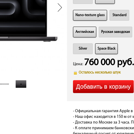
Nano-texture glass
Standard
Английская
Русская заводская
Silver
Space Black
760 000 руб.
Цена:
Осталось несколько штук
- Официальная гарантия Apple в 
- Наш офис находится в 150 м от 
- Доставка по Москве за 3 часа. П
- К оплате принимаем банковски
безналичный расчет от юридичес