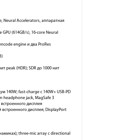
ne, Neural Accelerators, аппаратная
re GPU (614GB/s), 16-core Neural
encode engine и два ProRes
B)
 нит peak (HDR); SDR до 1000 нит
ум 140W; fast-charge с 140W+ USB-PD
mm headphone jack, MagSafe 3
й встроенного дисплея
 встроенного дисплея; DisplayPort
амиках); three-mic array с directional