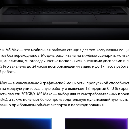
o и M5 Max — это мобильная рабочая станция для тех, кому важны мощн
ов без переходников. Модель рассчитана на тяжёлые сценарии: монтаж
ки, аналитика, многозадачность с несколькими внешними дисплеями и 
5 Pro заявлено до 24 часов воспроизведения видео и до 17 часов работы 
б-работы.
5 Max — в максимальной графической мощности, пропускной способнос
а мощную универсальную работу и включает 18-ядерный CPU (6 super co
ть памяти 307GB/s. М5 Макс — выбор для самых требовательных проек
4GB/s), а также получает более производительную мультимедийную часть
о важно при большом объёме экспорта и перекодирования.