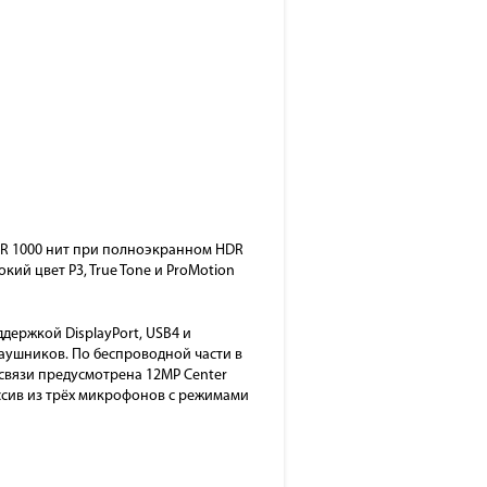
 XDR 1000 нит при полноэкранном HDR
кий цвет P3, True Tone и ProMotion
держкой DisplayPort, USB4 и
наушников. По беспроводной части в
я связи предусмотрена 12MP Center
массив из трёх микрофонов с режимами