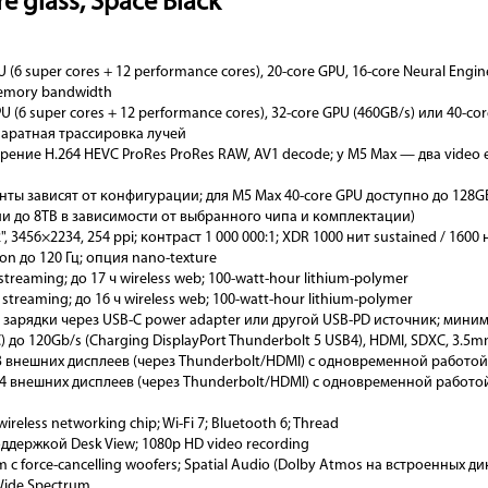
e glass, Space Black
PU (6 super cores + 12 performance cores), 20-core GPU, 16-core Neural Engi
memory bandwidth
PU (6 super cores + 12 performance cores), 32-core GPU (460GB/s) или 40-co
ппаратная трассировка лучей
рение H.264 HEVC ProRes ProRes RAW, AV1 decode; у M5 Max — два video 
анты зависят от конфигурации; для M5 Max 40-core GPU доступно до 128G
ии до 8TB в зависимости от выбранного чипа и комплектации)
2", 3456×2234, 254 ppi; контраст 1 000 000:1; XDR 1000 нит sustained / 1600
ion до 120 Гц; опция nano-texture
o streaming; до 17 ч wireless web; 100-watt-hour lithium-polymer
o streaming; до 16 ч wireless web; 100-watt-hour lithium-polymer
а зарядки через USB-C power adapter или другой USB-PD источник; миним
C) до 120Gb/s (Charging DisplayPort Thunderbolt 5 USB4), HDMI, SDXC, 3.5
 3 внешних дисплеев (через Thunderbolt/HDMI) с одновременной работо
о 4 внешних дисплеев (через Thunderbolt/HDMI) с одновременной работой
wireless networking chip; Wi-Fi 7; Bluetooth 6; Thread
поддержкой Desk View; 1080p HD video recording
m с force-cancelling woofers; Spatial Audio (Dolby Atmos на встроенных дин
 Wide Spectrum