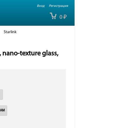
Вход
Регистрация
0
₽
Starlink
nano-texture glass,
RAM