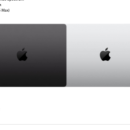
м
M5 Max)
c