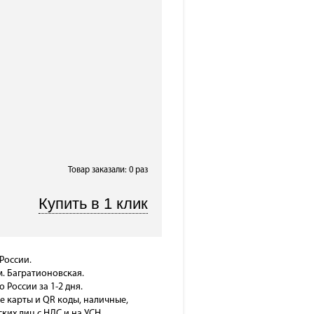
Товар заказали: 0 раз
России.
м. Багратионовская.
о России за 1-2 дня.
е карты и QR коды, наличные,
ких лиц с НДС и на УСН,