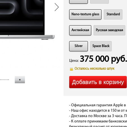
Nano-texture glass
Standard
Английская
Русская заводская
Silver
Space Black
375 000 руб.
Цена:
Осталось несколько штук
- Официальная гарантия Apple в 
- Наш офис находится в 150 м от 
- Доставка по Москве за 3 часа. П
- К оплате принимаем банковски
безналичный расчет от юридичес