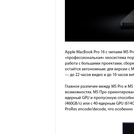
Apple MacBook Pro 16 с чипами M5 Pr
«профессиональная» экосистема порт
работа с большими проектами, сбор
остаётся автономным: для версии с M
— до 22 часов видео и до 16 часов ве
Главное различие между M5 Pro и M
возможностях. М5 Про ориентирован н
ядерный GPU и пропускную способнос
(460GB/s) или с 40-ядерным GPU (61
ProRes encode/decode, что особенн