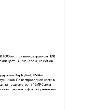
 XDR 1000 нит при полноэкранном HDR
кий цвет P3, True Tone и ProMotion
держкой DisplayPort, USB4 и
наушников. По беспроводной части в
я связи предусмотрена 12MP Center
массив из трёх микрофонов с режимами