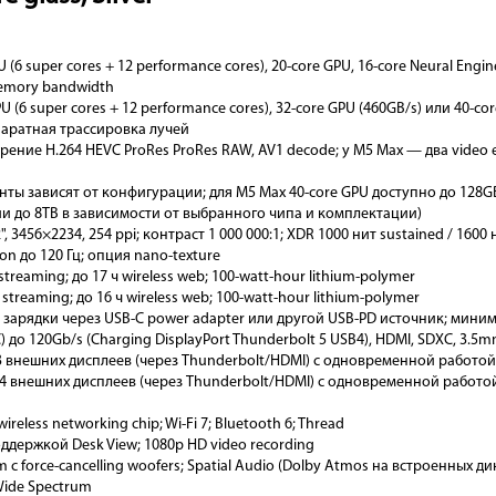
PU (6 super cores + 12 performance cores), 20-core GPU, 16-core Neural Engi
memory bandwidth
PU (6 super cores + 12 performance cores), 32-core GPU (460GB/s) или 40-co
ппаратная трассировка лучей
рение H.264 HEVC ProRes ProRes RAW, AV1 decode; у M5 Max — два video 
анты зависят от конфигурации; для M5 Max 40-core GPU доступно до 128G
ии до 8TB в зависимости от выбранного чипа и комплектации)
2", 3456×2234, 254 ppi; контраст 1 000 000:1; XDR 1000 нит sustained / 1600
ion до 120 Гц; опция nano-texture
o streaming; до 17 ч wireless web; 100-watt-hour lithium-polymer
o streaming; до 16 ч wireless web; 100-watt-hour lithium-polymer
а зарядки через USB-C power adapter или другой USB-PD источник; миним
C) до 120Gb/s (Charging DisplayPort Thunderbolt 5 USB4), HDMI, SDXC, 3.5
 3 внешних дисплеев (через Thunderbolt/HDMI) с одновременной работо
о 4 внешних дисплеев (через Thunderbolt/HDMI) с одновременной работой
wireless networking chip; Wi-Fi 7; Bluetooth 6; Thread
поддержкой Desk View; 1080p HD video recording
m с force-cancelling woofers; Spatial Audio (Dolby Atmos на встроенных дин
 Wide Spectrum