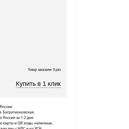
Товар заказали: 0 раз
России.
м. Багратионовская.
о России за 1-2 дня.
е карты и QR коды, наличные,
ких лиц с НДС и на УСН,