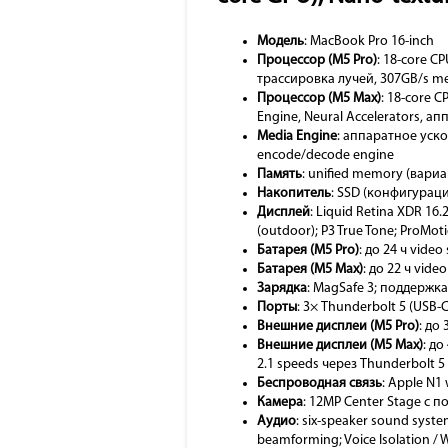
Модель
: MacBook Pro 16-inch
Процессор (M5 Pro)
: 18-core C
трассировка лучей, 307GB/s 
Процессор (M5 Max)
: 18-core C
Engine, Neural Accelerators, а
Media Engine
: аппаратное уско
encode/decode engine
Память
: unified memory (вари
Накопитель
: SSD (конфигурац
Дисплей
: Liquid Retina XDR 16.
(outdoor); P3 True Tone; ProMot
Батарея (M5 Pro)
: до 24 ч vide
Батарея (M5 Max)
: до 22 ч vide
Зарядка
: MagSafe 3; поддержк
Порты
: 3× Thunderbolt 5 (USB-
Внешние дисплеи (M5 Pro)
: до
Внешние дисплеи (M5 Max)
: д
2.1 speeds через Thunderbolt 5
Беспроводная связь
: Apple N1 
Камера
: 12MP Center Stage с 
Аудио
: six-speaker sound syste
beamforming; Voice Isolation /