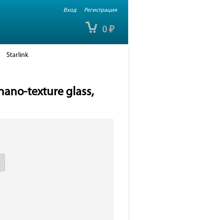
Вход
Регистрация
0
₽
Starlink
ano-texture glass,