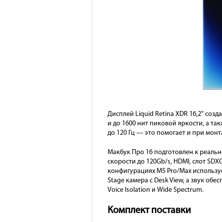
Дисплей Liquid Retina XDR 16,2" соз
и до 1600 нит пиковой яркости, а та
до 120 Гц — это помогает и при монт
Макбук Про 16 подготовлен к реальн
скорости до 120Gb/s, HDMI, слот SD
конфигурациях M5 Pro/Max используетс
Stage камера с Desk View, а звук об
Voice Isolation и Wide Spectrum.
Комплект поставки