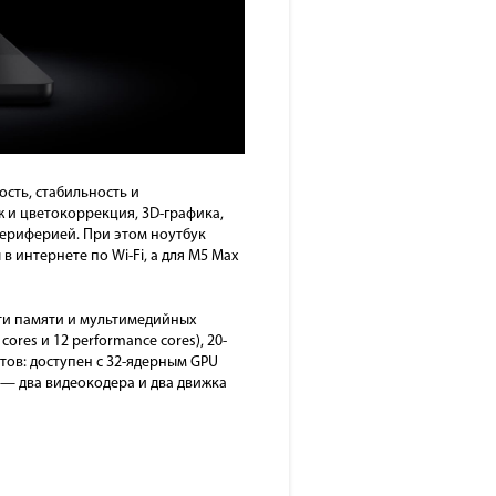
ость, стабильность и
 и цветокоррекция, 3D-графика,
периферией. При этом ноутбук
в интернете по Wi-Fi, а для M5 Max
ти памяти и мультимедийных
res и 12 performance cores), 20-
тов: доступен с 32-ядерным GPU
 — два видеокодера и два движка