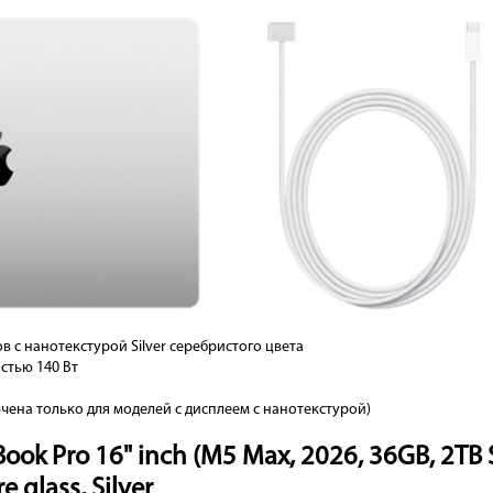
 c нанотекстурой Silver серебристого цвета
стью 140 Вт
чена только для моделей с дисплеем с нанотекстурой)
k Pro 16" inch (M5 Max, 2026, 36GB, 2TB S
 glass, Silver