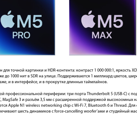
дан для точной картинки и HDR-контента: контраст 1 000 000:1, яркость
кже до 1000 нит в SDR на улице. Поддерживаются 1 миллиард цветов, широ
аже, и в интерфейсе, и в прокрутке длинных таймлайнов.
ой профессиональной периферии: три порта Thunderbolt 5 (USB-C) с под
XC, MagSafe 3 и разъём 3,5 мм с расширенной поддержкой высокоомных 
я Apple N1 wireless networking chip с Wi-Fi 7, Bluetooth 6 и Thread. Дл
еспечивают шесть динамиков с force-cancelling woofer’ами и студийный 