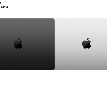
м
M5 Max)
c