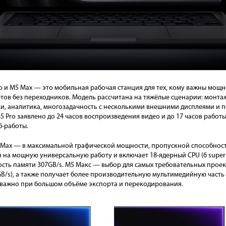
o и M5 Max — это мобильная рабочая станция для тех, кому важны мощн
ов без переходников. Модель рассчитана на тяжёлые сценарии: монтаж
ки, аналитика, многозадачность с несколькими внешними дисплеями и 
5 Pro заявлено до 24 часов воспроизведения видео и до 17 часов работы 
б-работы.
5 Max — в максимальной графической мощности, пропускной способнос
а мощную универсальную работу и включает 18-ядерный CPU (6 super co
ть памяти 307GB/s. М5 Макс — выбор для самых требовательных проек
4GB/s), а также получает более производительную мультимедийную часть
о важно при большом объёме экспорта и перекодирования.