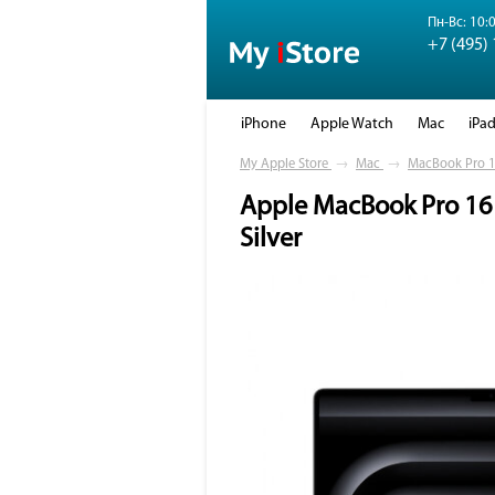
Пн-Вс: 10:0
+7 (495)
iPhone
Apple Watch
Mac
iPa
My Apple Store
→
Mac
→
MacBook Pro 1
Apple MacBook Pro 16 
Silver