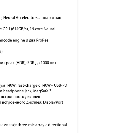
ne, Neural Accelerators, аппаратная
re GPU (614GB/s), 16-core Neural
encode engine и два ProRes
B)
 нит peak (HDR); SDR до 1000 нит
ум 140W; fast-charge с 140W+ USB-PD
mm headphone jack, MagSafe 3
й встроенного дисплея
 встроенного дисплея; DisplayPort
амиках); three-mic array с directional