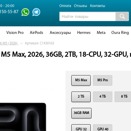
0 - 20:00
Оплата
Отзывы
Контакты
 150-55-87
d
Vision Pro
AirPods
Аксессуары
Hermes
Meta
Oura Ring
6 M5 (2026)
→
Артикул: C1430163
M5 Max, 2026, 36GB, 2TB, 18-CPU, 32-GPU, n
M5 Max
M5 Pro
2 ТБ
4 ТБ
8 ТБ
36GB RAM
GPU 32
GPU 40