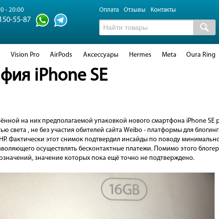
0 - 20:00
Оплата
Отзывы
Контакты
 150-55-87
d
Vision Pro
AirPods
Аксессуары
Hermes
Meta
Oura Ring
фия iPhone SE
ённой на них предполагаемой упаковкой нового смартфона iPhone SE 
тью света
, не без участия обителей сайта Weibo - платформы для блоги
НР. Фактически этот снимок подтвердил инсайды по поводу минимально
зволяющего осуществлять бесконтактные платежи. Помимо этого блогер
бозначений, значение которых пока ещё точно не подтверждено.