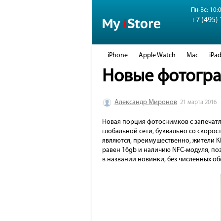
Пн-Вс: 10:0
+7 (495)
iPhone
Apple Watch
Mac
iPa
Новые фотогра
Александр Миронов
21 марта 2016
Новая порция фотоснимков с запечатл
глобальной сети, буквально со скорос
являются, преимущественно, жители К
равен 16gb и наличию NFC-модуля, по
в названии новинки, без численных о