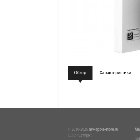
Обзор
Характеристики
© 2010-2026
my-apple-store.ru
Ма
ООО "Сатурн".
Ко