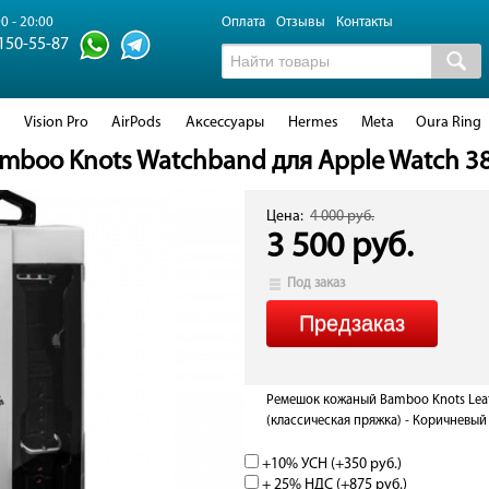
0 - 20:00
Оплата
Отзывы
Контакты
 150-55-87
d
Vision Pro
AirPods
Аксессуары
Hermes
Meta
Oura Ring
boo Knots Watchband для Apple Watch 3
Цена:
4 000 руб.
3 500 руб.
Под заказ
Ремешок кожаный Bamboo Knots Leat
(классическая пряжка) - Коричневый
+10% УСН (+
350 руб.
)
+ 25% НДС (+
875 руб.
)