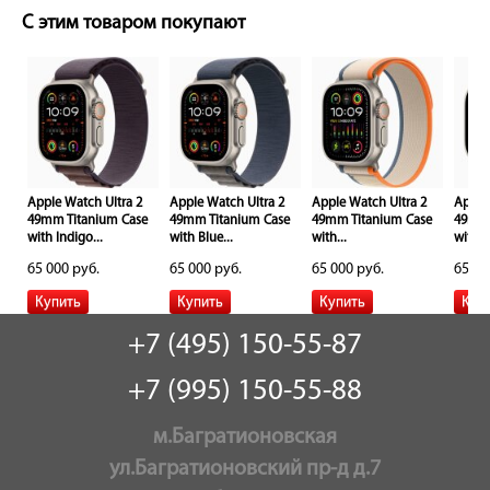
С этим товаром покупают
Apple Watch Ultra 2
Apple Watch Ultra 2
Apple Watch Ultra 2
Apple
e
49mm Titanium Case
49mm Titanium Case
49mm Titanium Case
49mm 
with Indigo...
with Blue...
with...
with...
65 000 руб.
65 000 руб.
65 000 руб.
65 00
+7 (495) 150-55-87
+7 (995) 150-55-88
м.Багратионовская
ул.Багратионовский пр-д д.7