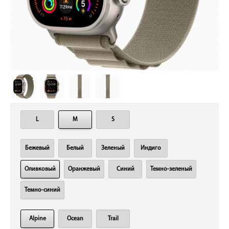
L
M
S
Бежевый
Белый
Зеленый
Индиго
Оливковый
Оранжевый
Синий
Темно-зеленый
Темно-синий
Alpine
Ocean
Trail