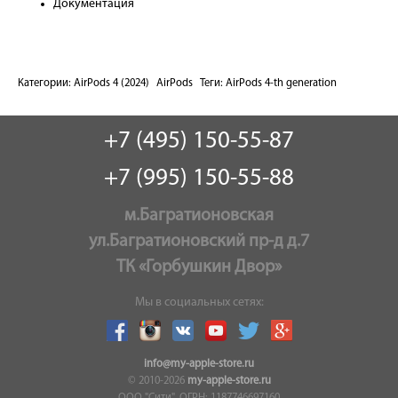
Документация
Категории:
AirPods 4 (2024)
AirPods
Теги:
AirPods 4-th generation
+7 (495) 150-55-87
+7 (995) 150-55-88
м.Багратионовская
ул.Багратионовский пр-д д.7
ТК «Горбушкин Двор»
Мы в социальных сетях:
info@my-apple-store.ru
© 2010-2026
my-apple-store.ru