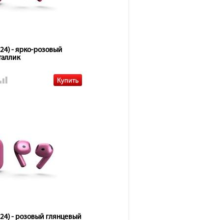
024) - ярко-розовый
таллик
024) - розовый глянцевый