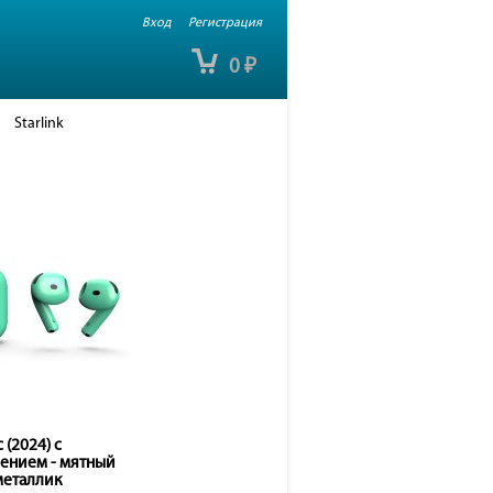
Вход
Регистрация
0
₽
Starlink
 (2024) с
ением - мятный
металлик