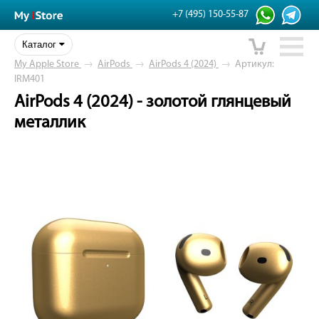
+7 (495) 150-55-87
Каталог
My Apple Store
→
AirPods
→
AirPods 4 (2024)
→
Артикул:
IRM401
AirPods 4 (2024) - золотой глянцевый
металлик