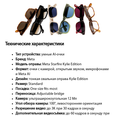
Технические характеристики
Тип устройства:
умные AI-очки
Бренд:
Meta
Модель оправы:
Meta Starfire Kylie Edition
Формат:
очки с камерой, открытым звуком, микрофонами
и Meta AI
Дизайн:
тонкая овальная оправа Kylie Edition
Размер:
Standard
Посадка:
One size fits most
Переносица:
Adjustable bridge
Камера:
ультраширокоугольная 12 Мп
Угол обзора камеры:
100°, левосторонняя ориентация
Разрешение видео:
до 3K при 30 кадрах в секунду
Дополнительная видеосъёмка:
до 60 кадров в секунду при