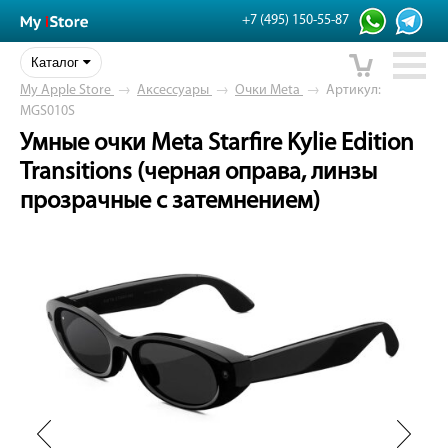
+7 (495) 150-55-87
Каталог
My Apple Store
→
Аксессуары
→
Очки Meta
→
Артикул:
MGS010S
Умные очки Meta Starfire Kylie Edition
Transitions (черная оправа, линзы
прозрачные с затемнением)