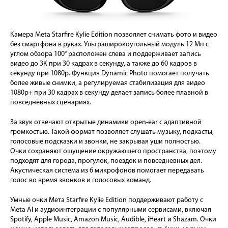
Камера Meta Starfire Kylie Edition позволяет снимать фото и видео
без смартфона в руках. Ультраширокоугольный модуль 12 Мп с
углом обзора 100° расположен слева и поддерживает запись
видео до 3K при 30 кадрах в секунду, а также до 60 кадров в
секунду при 1080p. Функция Dynamic Photo помогает получать
более живые снимки, а регулируемая стабилизация для видео
1080p+ при 30 кадрах в секунду делает запись более плавной в
повседневных сценариях.
За звук отвечают открытые динамики open-ear с адаптивной
громкостью. Такой формат позволяет слушать музыку, подкасты,
голосовые подсказки и звонки, не закрывая уши полностью.
Очки сохраняют ощущение окружающего пространства, поэтому
подходят для города, прогулок, поездок и повседневных дел.
Акустическая система из 6 микрофонов помогает передавать
голос во время звонков и голосовых команд.
Умные очки Мета Starfire Kylie Edition поддерживают работу с
Meta AI и аудиоинтеграции с популярными сервисами, включая
Spotify, Apple Music, Amazon Music, Audible, iHeart и Shazam. Очки