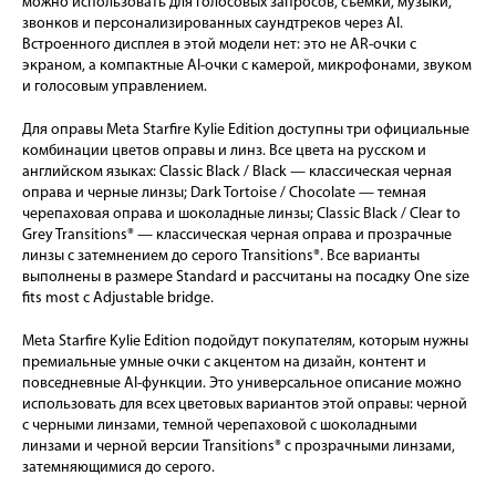
можно использовать для голосовых запросов, съёмки, музыки,
звонков и персонализированных саундтреков через AI.
Встроенного дисплея в этой модели нет: это не AR-очки с
экраном, а компактные AI-очки с камерой, микрофонами, звуком
и голосовым управлением.
Для оправы Meta Starfire Kylie Edition доступны три официальные
комбинации цветов оправы и линз. Все цвета на русском и
английском языках: Classic Black / Black — классическая черная
оправа и черные линзы; Dark Tortoise / Chocolate — темная
черепаховая оправа и шоколадные линзы; Classic Black / Clear to
Grey Transitions® — классическая черная оправа и прозрачные
линзы с затемнением до серого Transitions®. Все варианты
выполнены в размере Standard и рассчитаны на посадку One size
fits most с Adjustable bridge.
Meta Starfire Kylie Edition подойдут покупателям, которым нужны
премиальные умные очки с акцентом на дизайн, контент и
повседневные AI-функции. Это универсальное описание можно
использовать для всех цветовых вариантов этой оправы: черной
с черными линзами, темной черепаховой с шоколадными
линзами и черной версии Transitions® с прозрачными линзами,
затемняющимися до серого.