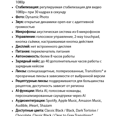
1080p
Стабилизация:
регулируемая стабилизация для видео
1080p+ при 30 кадрах в секунду
Фото:
Dynamic Photo
Звук:
открытые динамики open-ear с адаптивной
громкостью
Микрофоны:
акустическая система из 6 микрофонов
Управление:
голосовое управление, 2-way touchpad,
кнопка съёмки, настраиваемая кнопка действия
Дисплей:
нет встроенного дисплея
Питание:
переключатель питания
Автономность:
более 8 часов работы
Зарядный кейс:
до 40 дополнительных часов работы с
зарядным кейсом
Линзы:
солнцезащитные, поляризованные, Transitions® и
прозрачные линзы в зависимости от выбранной версии
Рецептурные линзы:
поддерживаются для большинства
рецептов, доступность зависит от региона
AI-функции:
Meta AI, голосовые команды,
персонализированные саундтреки через AI
Аудиоинтеграции:
Spotify, Apple Music, Amazon Music,
Audible, iHeart, Shazam
Доступные цвета:
Classic Black / Black, Dark Tortoise /
Chocolate, Classic Black / Clear to Grey Transitions®