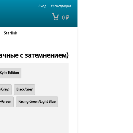
Вход
Регистрация
0
₽
Starlink
рачные с затемнением)
 Kylie Edition
 (Grey)
Black/Grey
/Green
Racing Green/Light Blue