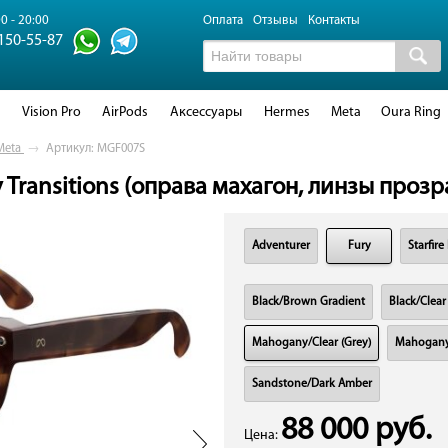
0 - 20:00
Оплата
Отзывы
Контакты
 150-55-87
d
Vision Pro
AirPods
Аксессуары
Hermes
Meta
Oura Ring
Meta
→
Артикул: MGF007S
 Transitions (оправа махагон, линзы проз
Adventurer
Fury
Starfire
Black/Brown Gradient
Black/Clear
Mahogany/Clear (Grey)
Mahogany
Sandstone/Dark Amber
88 000 руб.
Цена: