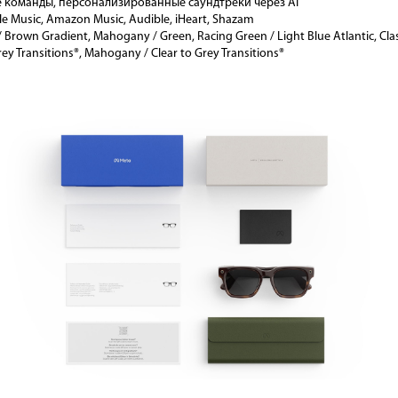
е команды, персонализированные саундтреки через AI
le Music, Amazon Music, Audible, iHeart, Shazam
 / Brown Gradient, Mahogany / Green, Racing Green / Light Blue Atlantic, Clas
Grey Transitions®, Mahogany / Clear to Grey Transitions®