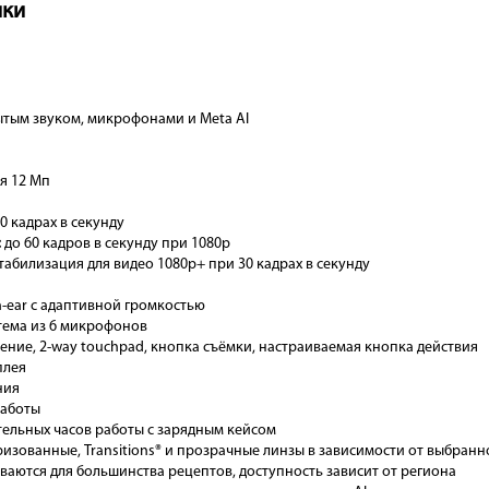
ики
ытым звуком, микрофонами и Meta AI
я 12 Мп
0 кадрах в секунду
:
до 60 кадров в секунду при 1080p
абилизация для видео 1080p+ при 30 кадрах в секунду
-ear с адаптивной громкостью
тема из 6 микрофонов
ение, 2-way touchpad, кнопка съёмки, настраиваемая кнопка действия
плея
ния
работы
ельных часов работы с зарядным кейсом
изованные, Transitions® и прозрачные линзы в зависимости от выбранн
аются для большинства рецептов, доступность зависит от региона