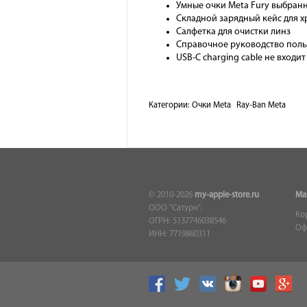
Умные очки Meta Fury выбранн
Складной зарядный кейс для х
Салфетка для очистки линз
Справочное руководство поль
USB-C charging cable не входи
Категории:
Очки Meta
Ray-Ban Meta
© 2010-2026
my-apple-store.ru
Ма
ООО "Сатурн".
Ко
ОГРН: 5137746038546
Оф
ИНН: 7719860311