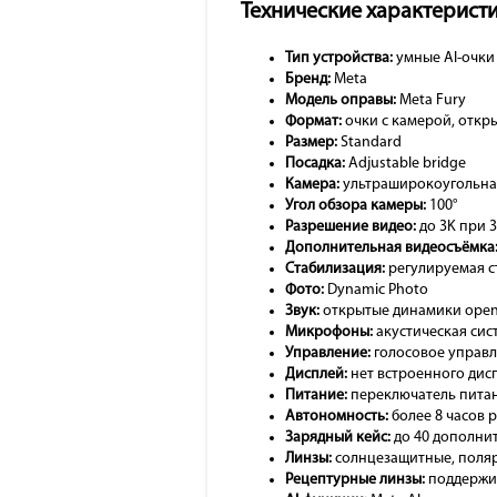
Технические характерист
Тип устройства:
умные AI-очки
Бренд:
Meta
Модель оправы:
Meta Fury
Формат:
очки с камерой, откр
Размер:
Standard
Посадка:
Adjustable bridge
Камера:
ультраширокоугольна
Угол обзора камеры:
100°
Разрешение видео:
до 3K при 3
Дополнительная видеосъёмка
Стабилизация:
регулируемая ст
Фото:
Dynamic Photo
Звук:
открытые динамики open
Микрофоны:
акустическая сис
Управление:
голосовое управл
Дисплей:
нет встроенного дис
Питание:
переключатель пита
Автономность:
более 8 часов 
Зарядный кейс:
до 40 дополнит
Линзы:
солнцезащитные, поляр
Рецептурные линзы:
поддержив