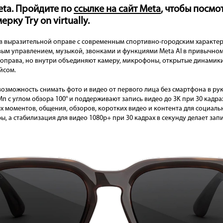
ta. Пройдите по
ссылке на сайт Meta
, чтобы посмо
рку Try on virtually.
 в выразительной оправе с современным спортивно-городским характеро
вым управлением, музыкой, звонками и функциями Meta AI в привычном
 оправа, но внутри объединяют камеру, микрофоны, открытые динамики
йсом.
озможность снимать фото и видео от первого лица без смартфона в ру
 с углом обзора 100° и поддерживают запись видео до 3K при 30 кадрах
х моментов, общения, обзоров, коротких видео и контента для социаль
, а стабилизация для видео 1080p+ при 30 кадрах в секунду делает зап