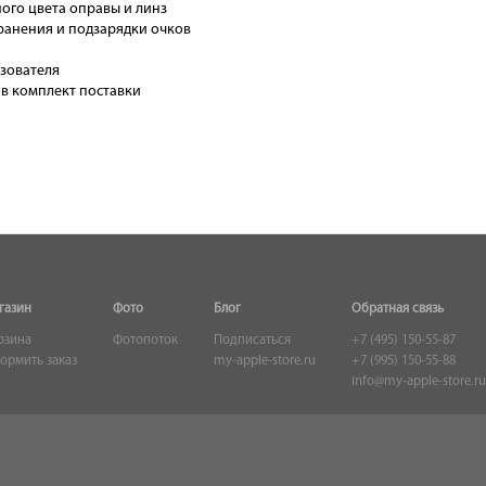
ого цвета оправы и линз
ранения и подзарядки очков
зователя
т в комплект поставки
газин
Фото
Блог
Обратная связь
рзина
Фотопоток
Подписаться
+7 (495) 150-55-87
ормить заказ
my-apple-store.ru
+7 (995) 150-55-88
info@my-apple-store.ru