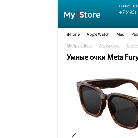
Пн-Вс: 10:0
+7 (495)
iPhone
Apple Watch
Mac
iPa
My Apple Store
→
Аксессуары
→
Очки 
Умные очки Meta Fury