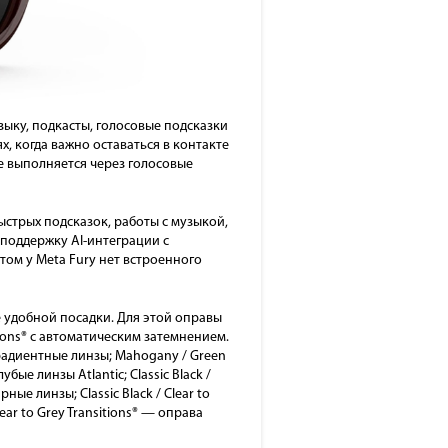
зыку, подкасты, голосовые подсказки
х, когда важно оставаться в контакте
е выполняется через голосовые
ыстрых подсказок, работы с музыкой,
поддержку AI-интеграции с
этом у Meta Fury нет встроенного
е удобной посадки. Для этой оправы
ions® с автоматическим затемнением.
градиентные линзы; Mahogany / Green
ые линзы Atlantic; Classic Black /
е линзы; Classic Black / Clear to
ar to Grey Transitions® — оправа