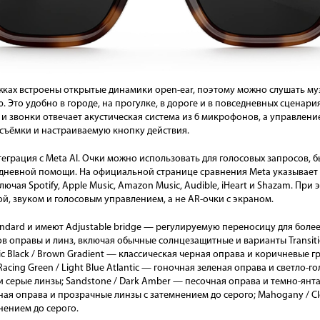
дужках встроены открытые динамики open-ear, поэтому можно слушать му
. Это удобно в городе, на прогулке, в дороге и в повседневных сценария
 и звонки отвечает акустическая система из 6 микрофонов, а управлени
 съёмки и настраиваемую кнопку действия.
еграция с Meta AI. Очки можно использовать для голосовых запросов, б
дневной помощи. На официальной странице сравнения Meta указывает 
чая Spotify, Apple Music, Amazon Music, Audible, iHeart и Shazam. При 
ой, звуком и голосовым управлением, а не AR-очки с экраном.
andard и имеют Adjustable bridge — регулируемую переносицу для боле
в оправы и линз, включая обычные солнцезащитные и варианты Transit
sic Black / Brown Gradient — классическая черная оправа и коричневые 
ing Green / Light Blue Atlantic — гоночная зеленая оправа и светло-голуб
 серые линзы; Sandstone / Dark Amber — песочная оправа и темно-янтарны
рная оправа и прозрачные линзы с затемнением до серого; Mahogany / Cle
нением до серого.