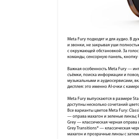
Meta Fury подходят и для аудио. В 
и звонки, не закрывая уши полностью
с окружающей обстановкой. За голос
команды, сенсорную панель, кнопку
Важная особенность Meta Fury — инт
съёмки, поиска информации и повсе
музыкальными и аудиосервисами, вклю
дисплея: это именно AI-очки с камер
Meta Fury выпускаются в размере St
доступны несколько сочетаний цвето
Все варианты цветов Meta Fury: Clas
— оправа махагон и зеленые линзы; Rac
Grey — классическая черная оправа и
Grey Transitions® — классическая че
махагон и прозрачные линзы с затем