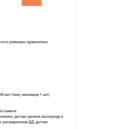
 этого ремешка гармонично
000 нит (пик), минимум 1 нит;
ой памяти
оление), датчик уровня кислорода в
 с расширенным ДД, датчик