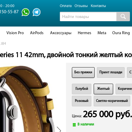
0 - 20:00
Оплата
Отзывы
Контакты
 150-55-87
d
Vision Pro
AirPods
Аксессуары
Hermes
Meta
Oura Ring
1JB4
Series 11 42mm, двойной тонкий желтый 
Без пряжки
Принт лошади
С
Голубой
Желтый
Коричне
Розовый
Светло-коричневый
265 000 руб.
Цена:
В наличии