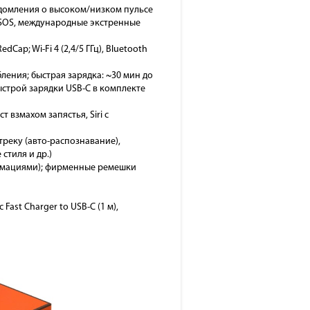
уведомления о высоком/низком пульсе
y SOS, международные экстренные
Cap; Wi-Fi 4 (2,4/5 ГГц), Bluetooth
ления; быстрая зарядка: ~30 мин до
ыстрой зарядки USB-C в комплекте
 взмахом запястья, Siri с
 треку (авто-распознавание),
стиля и др.)
 анимациями); фирменные ремешки
ast Charger to USB-C (1 м),