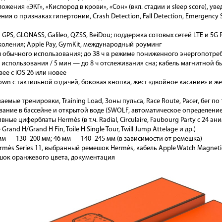
ожения «ЭКГ», «Кислород в крови», «Сон» (вкл. стадии и sleep score), 
ия о признаках гипертонии, Crash Detection, Fall Detection, Emergenc
 GPS, GLONASS, Galileo, QZSS, BeiDou; поддержка сотовых сетей LTE и 5G Red
поколения; Apple Pay, GymKit, международный роуминг
ч обычного использования; до 38 ч в режиме пониженного энергопотреб
 использования / 5 мин — до 8 ч отслеживания сна; кабель магнитной б
вее с iOS 26 или новее
rown с тактильной отдачей, боковая кнопка, жест «двойное касание» и жест
емые тренировки, Training Load, Зоны пульса, Race Route, Pacer, бег по
вание в бассейне и открытой воде (SWOLF, автоматическое определение 
вные циферблаты Hermès (в т.ч. Radial, Circulaire, Faubourg Party с 24
 Grand H/Grand H Fin, Toile H Single Tour, Twill Jump Attelage и др.)
мм — 130–200 мм; 46 мм — 140–245 мм (в зависимости от ремешка)
mès Series 11, выбранный ремешок Hermès, кабель Apple Watch Magnetic F
ок оранжевого цвета, документация