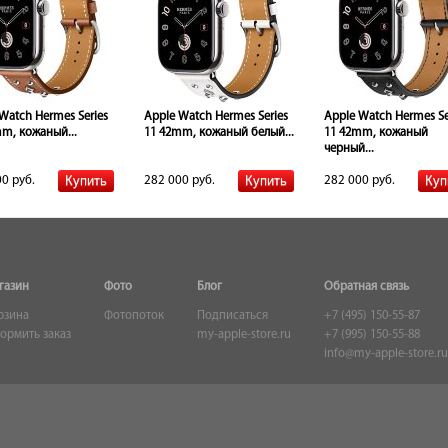
Watch Hermes Series
Apple Watch Hermes Series
Apple Watch Hermes Se
m, кожаный...
11 42mm, кожаный белый...
11 42mm, кожаный
черный...
0 руб.
282 000 руб.
282 000 руб.
газин
Фото
Блог
Обратная связь
рзина
Фотопоток
Подписаться
+7 (495) 150-55-87
ормить заказ
my-apple-store.ru
+7 (995) 150-55-88
info@my-apple-store.ru