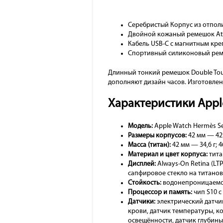
Серебристый Корпус из отпол
Двойной кожаный ремешок Attel
Кабель USB-C с магнитным креп
Спортивный силиконовый реме
Длинный тонкий ремешок Double Tou
дополняют дизайн часов. Изготовлен
Характеристики Apple
Модель:
Apple Watch Hermès Ser
Размеры корпусов:
42 мм — 42
Масса (титан):
42 мм — 34,6 г; 4
Материал и цвет корпуса:
тита
Дисплей:
Always-On Retina (LTPO
сапфировое стекло на титано
Стойкость:
водонепроницаемост
Процессор и память:
чип S10 с
Датчики:
электрический датчик
крови, датчик температуры, к
освещённости, датчик глубины