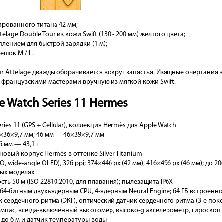
ированного титана 42 мм;
age Double Tour из кожи Swift (130 - 200 мм) желтого цвета;
лением для быстрой зарядки (1 м);
шок M / L.
r Attelage дважды оборачивается вокруг запястья. Изящные очертания
 французскими мастерами вручную из мягкой кожи Swift.
 Watch Series 11 Hermes
ies 11 (GPS + Cellular), коллекция Hermès для Apple Watch
×36×9,7 мм; 46 мм — 46×39×9,7 мм
6 мм — 43,1 г
новый корпус Hermès в оттенке Silver Titanium
, wide-angle OLED), 326 ppi; 374×446 px (42 мм), 416×496 px (46 мм); до 2
вых моделях
ь 50 м (ISO 22810:2010, для плавания); пылезащита IP6X
 64-битным двухъядерным CPU, 4-ядерным Neural Engine; 64 ГБ встроенн
 сердечного ритма (ЭКГ), оптический датчик сердечного ритма (3-е пок
омпас, всегда-включённый высотомер, высоко-g акселерометр, гироскоп
 до 6 м и датчик температуры воды