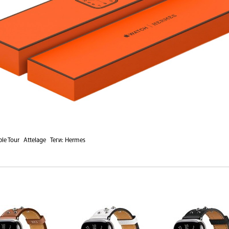
le Tour
Attelage
Теги:
Hermes