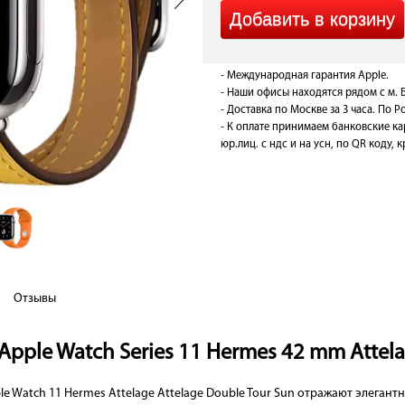
- Международная гарантия Apple.
- Наши офисы находятся рядом с м. 
- Доставка по Москве за 3 часа. По Ро
- К оплате принимаем банковские ка
юр.лиц. с ндс и на усн, по QR коду,
Отзывы
Apple Watch Series 11 Hermes 42 mm Attela
e Watch 11 Hermes Attelage Attelage Double Tour Sun отражают элегант