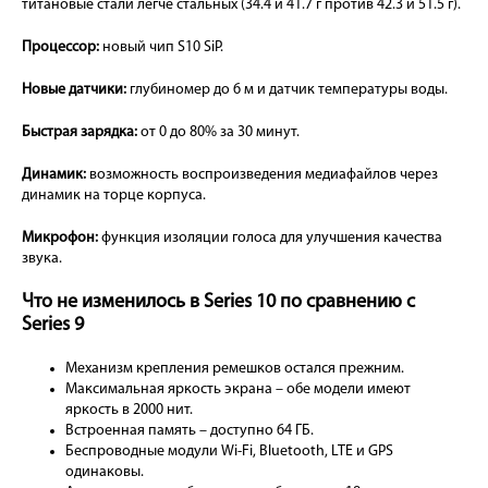
титановые стали легче стальных (34.4 и 41.7 г против 42.3 и 51.5 г).
Процессор:
новый чип S10 SiP.
Новые датчики:
глубиномер до 6 м и датчик температуры воды.
Быстрая зарядка:
от 0 до 80% за 30 минут.
Динамик:
возможность воспроизведения медиафайлов через
динамик на торце корпуса.
Микрофон:
функция изоляции голоса для улучшения качества
звука.
Что не изменилось в Series 10 по сравнению с
Series 9
Механизм крепления ремешков остался прежним.
Максимальная яркость экрана – обе модели имеют
яркость в 2000 нит.
Встроенная память – доступно 64 ГБ.
Беспроводные модули Wi-Fi, Bluetooth, LTE и GPS
одинаковы.