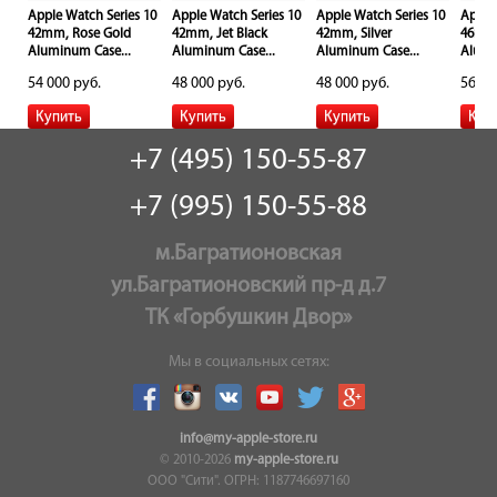
10
Apple Watch Series 10
Apple Watch Series 10
Apple Watch Series 10
Apple
42mm, Rose Gold
42mm, Jet Black
42mm, Silver
46mm,
Aluminum Case...
Aluminum Case...
Aluminum Case...
Alumi
54 000 руб.
48 000 руб.
48 000 руб.
56 00
+7 (495) 150-55-87
+7 (995) 150-55-88
м.Багратионовская
ул.Багратионовский пр-д д.7
ТК «Горбушкин Двор»
Мы в социальных сетях:
info@my-apple-store.ru
© 2010-2026
my-apple-store.ru
ООО "Сити". ОГРН: 1187746697160