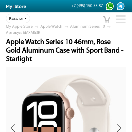
+7 (495) 150-55-87
Каталог
My Apple Store
→
Apple Watch
→
Aluminum Series 10
→
Артикул: 6MXM63R
Apple Watch Series 10 46mm, Rose
Gold Aluminum Case with Sport Band -
Starlight