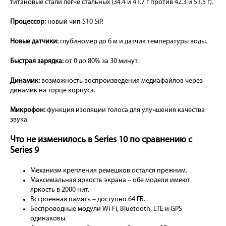
титановые стали легче стальных (34.4 и 41.7 г против 42.3 и 51.5 г).
Процессор:
новый чип S10 SiP.
Новые датчики:
глубиномер до 6 м и датчик температуры воды.
Быстрая зарядка:
от 0 до 80% за 30 минут.
Динамик:
возможность воспроизведения медиафайлов через
динамик на торце корпуса.
Микрофон:
функция изоляции голоса для улучшения качества
звука.
Что не изменилось в Series 10 по сравнению с
Series 9
Механизм крепления ремешков остался прежним.
Максимальная яркость экрана – обе модели имеют
яркость в 2000 нит.
Встроенная память – доступно 64 ГБ.
Беспроводные модули Wi-Fi, Bluetooth, LTE и GPS
одинаковы.