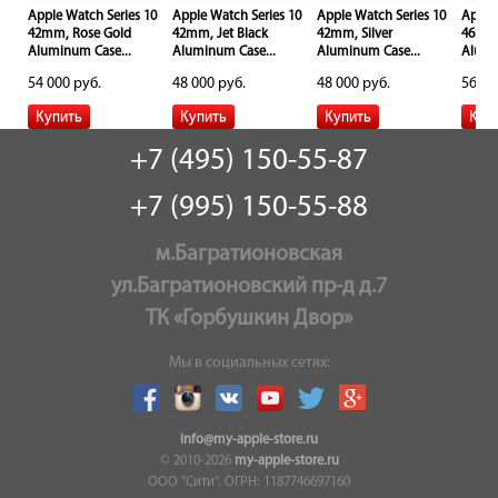
10
Apple Watch Series 10
Apple Watch Series 10
Apple Watch Series 10
Apple
42mm, Rose Gold
42mm, Jet Black
42mm, Silver
46mm,
Aluminum Case...
Aluminum Case...
Aluminum Case...
Alumi
54 000 руб.
48 000 руб.
48 000 руб.
56 00
+7 (495) 150-55-87
+7 (995) 150-55-88
м.Багратионовская
ул.Багратионовский пр-д д.7
ТК «Горбушкин Двор»
Мы в социальных сетях:
info@my-apple-store.ru
© 2010-2026
my-apple-store.ru
ООО "Сити". ОГРН: 1187746697160