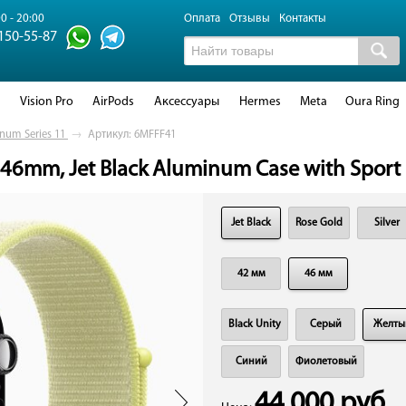
0 - 20:00
Оплата
Отзывы
Контакты
 150-55-87
d
Vision Pro
AirPods
Аксессуары
Hermes
Meta
Oura Ring
num Series 11
→
Артикул: 6MFFF41
 46mm, Jet Black Aluminum Case with Sport 
Jet Black
Rose Gold
Silver
42 мм
46 мм
Black Unity
Cерый
Желты
Синий
Фиолетовый
44 000 руб.