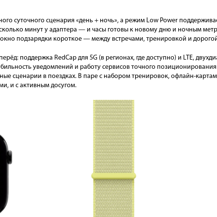
го суточного сценария «день + ночь», а режим Low Power поддерживае
сколько минут у адаптера — и часы готовы к новому дню и ночным мет
е окно подзарядки короткое — между встречами, тренировкой и дорого
ерёд: поддержка RedCap для 5G (в регионах, где доступно) и LTE, двухди
табильность уведомлений и работу сервисов точного позиционирования
ые сценарии в поездках. В паре с набором тренировок, офлайн-картами 
и, и с активным досугом.