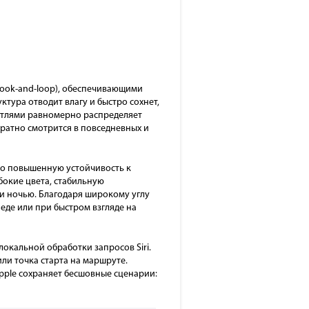
hook-and-loop), обеспечивающими
тура отводит влагу и быстро сохнет,
етлями равномерно распределяет
уратно смотрится в повседневных и
ило повышенную устойчивость к
бокие цвета, стабильную
и ночью. Благодаря широкому углу
еде или при быстром взгляде на
локальной обработки запросов Siri.
или точка старта на маршруте.
Apple сохраняет бесшовные сценарии: