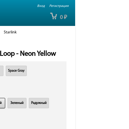
Вход
Регистрация
0
₽
Starlink
Loop - Neon Yellow
Space Gray
й
Зеленый
Радужный