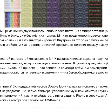
ьный ремешок из двухслойного нейлонового плетения с микропетлями (
дёжную фиксацию без жёстких пряжек. Мягкая, воздухопроницаемая струк
ом ношении и активных тренировках. Внутренняя сторона с мягкими п
ля стойкости к истиранию, а низкий профиль не цепляет одежду и акк
дневной износостойкости: стекло Ion-X на алюминиевых версиях получ
 на внешнем виде спустя месяцы использования. В целом экран даёт глу
на минимальной яркости — это влияет на комфорт в тёмном помещении 
игации остаются читаемыми в движении — на беговой дорожке, велосип
ипе S10 с поддержкой жестов Double Tap и «взмах запястьем», а также 
т на уведомление, запуск таймера, управление музыкой, отметка круга 
я приложений, карт и плейлистов, а интеграция с iPhone и сервисами 
поиска» аксессуаров с помощью UWB-чипа.