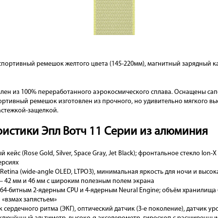
спортивный ремешок желтого цвета (145-220мм), магнитный зарядный к
лен из 100% переработанного аэрокосмического сплава. Оснащены сап
ортивный ремешок изготовлен из прочного, но удивительно мягкого в
астежкой-защелкой.
ристики Эпл Вотч 11 Серии из алюминия
кейс (Rose Gold, Silver, Space Gray, Jet Black); фронтальное стекло Ion
ерсиях
Retina (wide-angle OLED, LTPO3), минимальная яркость для ночи и высок
— 42 мм и 46 мм с широким полезным полем экрана
 64-битным 2-ядерным CPU и 4-ядерным Neural Engine; объём хранилища 64
и «взмах запястьем»
 сердечного ритма (ЭКГ), оптический датчик (3-е поколение), датчик ур