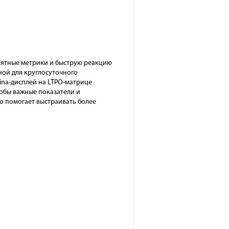
онятные метрики и быструю реакцию
ной для круглосуточного
ina-дисплей на LTPO-матрице
тобы важные показатели и
о помогает выстраивать более