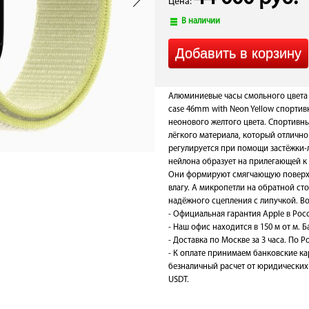
Цена:
В наличии
Алюминиевые часы смольного цвета 
case 46mm with Neon Yellow спортив
неонового желтого цвета. Спортивны
лёгкого материала, который отлично
регулируется при помощи застёжки-
нейлона образует на прилегающей к 
Они формируют смягчающую поверхн
влагу. А микропетли на обратной с
надёжного сцепления с липучкой. В
- Официальная гарантия Apple в Рос
- Наш офис находится в 150 м от м. 
- Доставка по Москве за 3 часа. По Ро
- К оплате принимаем банковские ка
безналичный расчет от юридических 
USDT.