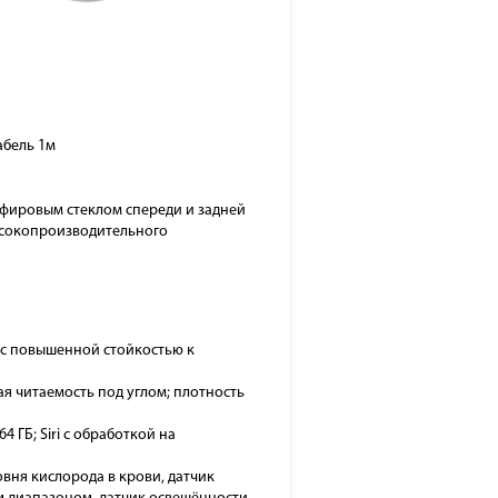
абель 1м
фировым стеклом спереди и задней
ысокопроизводительного
-X с повышенной стойкостью к
ая читаемость под углом; плотность
 ГБ; Siri с обработкой на
овня кислорода в крови, датчик