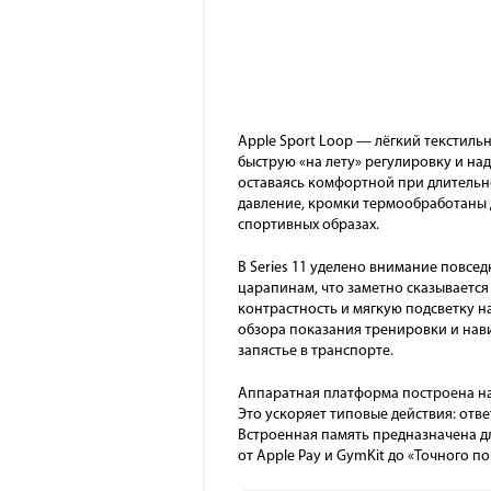
Apple Sport Loop — лёгкий текстил
быструю «на лету» регулировку и на
оставаясь комфортной при длительн
давление, кромки термообработаны д
спортивных образах.
В Series 11 уделено внимание повсе
царапинам, что заметно сказывается
контрастность и мягкую подсветку 
обзора показания тренировки и нав
запястье в транспорте.
Аппаратная платформа построена на ч
Это ускоряет типовые действия: отве
Встроенная память предназначена дл
от Apple Pay и GymKit до «Точного 