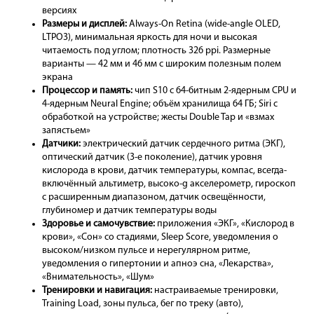
версиях
Размеры и дисплей:
Always-On Retina (wide-angle OLED,
LTPO3), минимальная яркость для ночи и высокая
читаемость под углом; плотность 326 ppi. Размерные
варианты — 42 мм и 46 мм с широким полезным полем
экрана
Процессор и память:
чип S10 с 64-битным 2-ядерным CPU и
4-ядерным Neural Engine; объём хранилища 64 ГБ; Siri с
обработкой на устройстве; жесты Double Tap и «взмах
запястьем»
Датчики:
электрический датчик сердечного ритма (ЭКГ),
оптический датчик (3-е поколение), датчик уровня
кислорода в крови, датчик температуры, компас, всегда-
включённый альтиметр, высоко-g акселерометр, гироскоп
с расширенным диапазоном, датчик освещённости,
глубиномер и датчик температуры воды
Здоровье и самочувствие:
приложения «ЭКГ», «Кислород в
крови», «Сон» со стадиями, Sleep Score, уведомления о
высоком/низком пульсе и нерегулярном ритме,
уведомления о гипертонии и апноэ сна, «Лекарства»,
«Внимательность», «Шум»
Тренировки и навигация:
настраиваемые тренировки,
Training Load, зоны пульса, бег по треку (авто),