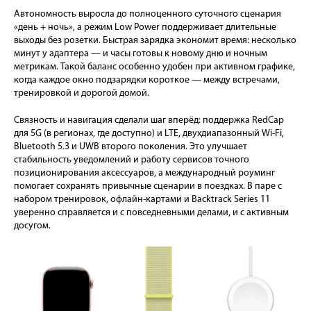
Автономность выросла до полноценного суточного сценария
«день + ночь», а режим Low Power поддерживает длительные
выходы без розетки. Быстрая зарядка экономит время: несколько
минут у адаптера — и часы готовы к новому дню и ночным
метрикам. Такой баланс особенно удобен при активном графике,
когда каждое окно подзарядки короткое — между встречами,
тренировкой и дорогой домой.
Связность и навигация сделали шаг вперёд: поддержка RedCap
для 5G (в регионах, где доступно) и LTE, двухдиапазонный Wi-Fi,
Bluetooth 5.3 и UWB второго поколения. Это улучшает
стабильность уведомлений и работу сервисов точного
позиционирования аксессуаров, а международный роуминг
помогает сохранять привычные сценарии в поездках. В паре с
набором тренировок, офлайн-картами и Backtrack Series 11
уверенно справляется и с повседневными делами, и с активным
досугом.