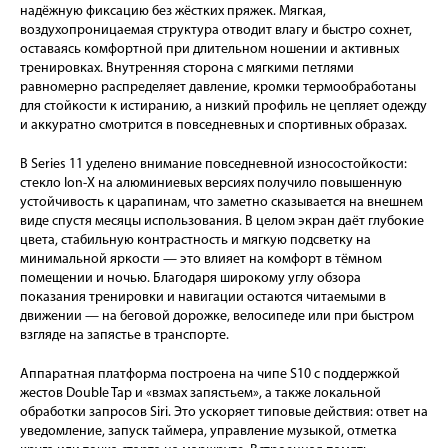
надёжную фиксацию без жёстких пряжек. Мягкая,
воздухопроницаемая структура отводит влагу и быстро сохнет,
оставаясь комфортной при длительном ношении и активных
тренировках. Внутренняя сторона с мягкими петлями
равномерно распределяет давление, кромки термообработаны
для стойкости к истиранию, а низкий профиль не цепляет одежду
и аккуратно смотрится в повседневных и спортивных образах.
В Series 11 уделено внимание повседневной износостойкости:
стекло Ion-X на алюминиевых версиях получило повышенную
устойчивость к царапинам, что заметно сказывается на внешнем
виде спустя месяцы использования. В целом экран даёт глубокие
цвета, стабильную контрастность и мягкую подсветку на
минимальной яркости — это влияет на комфорт в тёмном
помещении и ночью. Благодаря широкому углу обзора
показания тренировки и навигации остаются читаемыми в
движении — на беговой дорожке, велосипеде или при быстром
взгляде на запястье в транспорте.
Аппаратная платформа построена на чипе S10 с поддержкой
жестов Double Tap и «взмах запястьем», а также локальной
обработки запросов Siri. Это ускоряет типовые действия: ответ на
уведомление, запуск таймера, управление музыкой, отметка