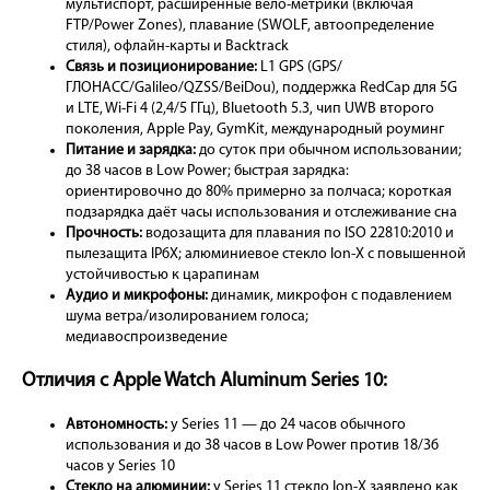
мультиспорт, расширенные вело-метрики (включая
FTP/Power Zones), плавание (SWOLF, автоопределение
стиля), офлайн-карты и Backtrack
Связь и позиционирование:
L1 GPS (GPS/
ГЛОНАСС/Galileo/QZSS/BeiDou), поддержка RedCap для 5G
и LTE, Wi-Fi 4 (2,4/5 ГГц), Bluetooth 5.3, чип UWB второго
поколения, Apple Pay, GymKit, международный роуминг
Питание и зарядка:
до суток при обычном использовании;
до 38 часов в Low Power; быстрая зарядка:
ориентировочно до 80% примерно за полчаса; короткая
подзарядка даёт часы использования и отслеживание сна
Прочность:
водозащита для плавания по ISO 22810:2010 и
пылезащита IP6X; алюминиевое стекло Ion-X с повышенной
устойчивостью к царапинам
Аудио и микрофоны:
динамик, микрофон с подавлением
шума ветра/изолированием голоса;
медиавоспроизведение
Отличия с Apple Watch Aluminum Series 10:
Автономность:
у Series 11 — до 24 часов обычного
использования и до 38 часов в Low Power против 18/36
часов у Series 10
Стекло на алюминии:
у Series 11 стекло Ion-X заявлено как