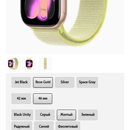
Jet Black
Rose Gold
Silver
Space Gray
42 мм
46 мм
Black Unity
Cерый
Желтый
Зеленый
Радужный
Синий
Фиолетовый