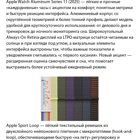
Apple Watch Aluminum Series 11 (2025) — лёгкие и прочные
«каждодневные» часы с акцентом на комфорт, понятные метрики
и быструю реакцию интерфейса. Алюминиевый корпус со
скруглённой геометрией и более тонкий профиль делают модель
удобной для круглосуточного использования: от делового дня и
тренировок до ночного мониторинга сна. Широкоугольный
Always-On Retina-дисплей на LTPO-матрице остаётся читаемым на
солнце и при взгляде под углом, а визуальные элементы
интерфейса выстроены так, чтобы важные показатели и
уведомления считывались «с первого касания». Новый акцент —
расширенная оценка самочувствия и сна, что помогает
выстраивать более устойчивый ежедневный режим.
Apple Sport Loop — лёгкий текстильный ремешок из
двухслойного нейлонового плетения с микропетлями (hook-and-
loop), обеспечивающими быструю «на лету» регулировку и