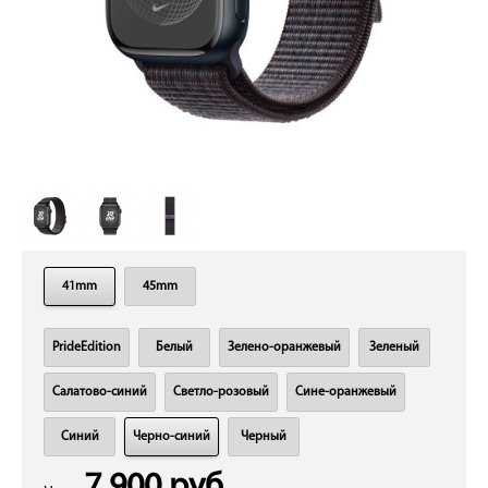
41mm
45mm
PrideEdition
Белый
Зелено-оранжевый
Зеленый
Салатово-синий
Светло-розовый
Сине-оранжевый
Синий
Черно-синий
Черный