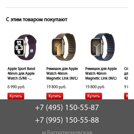
С этим товаром покупают
ет
Apple Sport Band
Ремешок для Apple
Ремешок для Apple
Спор
46mm для Apple
Watch 46mm
Watch 46mm
для A
Watch (S/M) -...
Magnetic Link (M/L)
Magnetic Link (M/L)
42mm 
-...
-...
6 990 руб.
19 800 руб.
19 800 руб.
9 800
+7 (495) 150-55-87
+7 (995) 150-55-88
м.Багратионовская