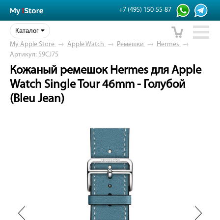
+7 (495) 150-55-87
Каталог
My Apple Store
→
Apple Watch
→
Ремешки
→
Hermes
→
Артикул: 59CJ75
Кожаный ремешок Hermes для Apple
Watch Single Tour 46mm - Голубой
(Bleu Jean)