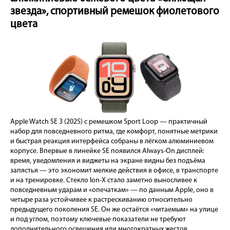
звезда», спортивный ремешок фиолетового
цвета
Apple Watch SE 3 (2025) с ремешком Sport Loop — практичный
набор для повседневного ритма, где комфорт, понятные метрики
и быстрая реакция интерфейса собраны в лёгком алюминиевом
корпусе. Впервые в линейке SE появился Always-On дисплей:
время, уведомления и виджеты на экране видны без подъёма
запястья — это экономит мелкие действия в офисе, в транспорте
и на тренировке. Стекло Ion-X стало заметно выносливее к
повседневным ударам и «опечаткам» — по данным Apple, оно в
четыре раза устойчивее к растрескиванию относительно
предыдущего поколения SE. Он же остаётся «читаемым» на улице
и под углом, поэтому ключевые показатели не требуют
дополнительного освещения или многократных жестов.