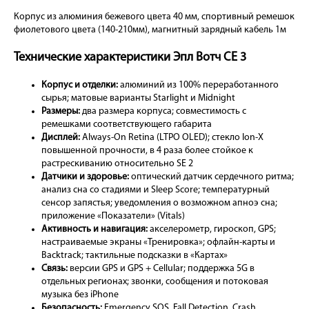
Корпус из алюминия бежевого цвета 40 мм, спортивный ремешок
фиолетового цвета (140-210мм), магнитный зарядный кабель 1м
Технические характеристики Эпл Вотч СЕ 3
Корпус и отделки:
алюминий из 100% переработанного
сырья; матовые варианты Starlight и Midnight
Размеры:
два размера корпуса; совместимость с
ремешками соответствующего габарита
Дисплей:
Always-On Retina (LTPO OLED); стекло Ion-X
повышенной прочности, в 4 раза более стойкое к
растрескиванию относительно SE 2
Датчики и здоровье:
оптический датчик сердечного ритма;
анализ сна со стадиями и Sleep Score; температурный
сенсор запястья; уведомления о возможном апноэ сна;
приложение «Показатели» (Vitals)
Активность и навигация:
акселерометр, гироскоп, GPS;
настраиваемые экраны «Тренировка»; офлайн-карты и
Backtrack; тактильные подсказки в «Картах»
Связь:
версии GPS и GPS + Cellular; поддержка 5G в
отдельных регионах; звонки, сообщения и потоковая
музыка без iPhone
Безопасность:
Emergency SOS, Fall Detection, Crash