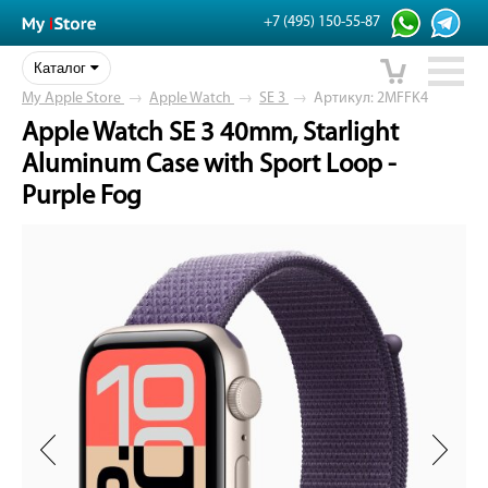
+7 (495) 150-55-87
Каталог
My Apple Store
→
Apple Watch
→
SE 3
→
Артикул: 2MFFK4
Apple Watch SE 3 40mm, Starlight
Aluminum Case with Sport Loop -
Purple Fog