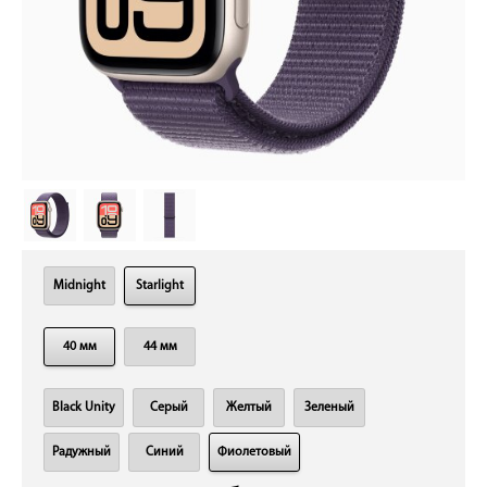
Midnight
Starlight
40 мм
44 мм
Black Unity
Cерый
Желтый
Зеленый
Радужный
Синий
Фиолетовый