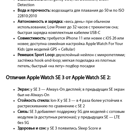
Detection
Вода и прочность:
водозащита для плавания до 50 м по ISO
22810:2010
Автономность и зарядка:
«весь день» при обычном
использовании; Low Power до 32 часов с трекингом сна;
быстрая зарядка комплектным кабелем USB-C
Совместимость:
требуется iPhone 11 или новее с iOS 26 или
новее; доступна семейная настройка Apple Watch For Your
Kids (для моделей GPS + Cellular)
Ремешок Sport Loop:
двухслойный нейлон с микропетлями;
застёжка hook-and-loop; мягкая подкладка из плотных
петель; быстрый «на лету» подбор посадки
Отличия Apple Watch SE 3 от Apple Watch SE 2:
Экран:
у SE 3 — Always-On дисплей; в предыдущих SE экран
был не-Always-On
Стойкость стекла:
Ion-X у SE 3 — в 4 раза более устойчив к
растрескиванию по сравнению с SE 2
Связь:
SE 3 добавляет поддержку 5G для моделей с сотовым
модулем (в доступных регионах); у предыдущих SE — LTE
без 5G
Здоровье и сон:
у SE 3 появились Sleep Score и