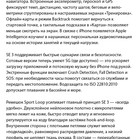
навигатора. Встроенные акселерометр, гироскоп и GPS
фиксируют темп, дистанцию, частоту шагов; беговые и вело-
метрики сгруппированы в настраиваемых экранах «Тренировка».
Офлайн-карты и режим Backtrack помогают вернуться к
стартовой точке, а тактильные подсказки в «Картах» позволяют
меньше смотреть на экран. В связке с iPhone появляется Apple
Intelligence-коучинг в наушниках: персональная аудиомотивация
на основе истории занятий и текущей нагрузки.
SE 3 поддерживает быстрые сценарии связи и безопасности.
Сотовые версии теперь умеют 5G (где доступно) — это ускоряет
загрузку приложений и потоковую музыку без iPhone под рукой.
Экстренные функции включают Crash Detection, Fall Detection и
SOS: при необходимости часы помогут связаться со службами и
передать местоположение. Водозащита по ISO 22810:2010
допускает плавание в бассейне и море.
Ремешок Sport Loop усиливает главный принцип SE 3 — «всегда
удобно». Двухслойное нейлоновое полотно с микропетлями
мягко лежит на коже, быстро отводит влагу и мгновенно
регулируется на ходу благодаря застёжке hook-and-loop.
Внутренняя сторона с плотными петлями служит мягкой
«подкладкой», равномерно распределяя давление, а низкий
профиль не цепляет ткань рукава. В составе — переработанные