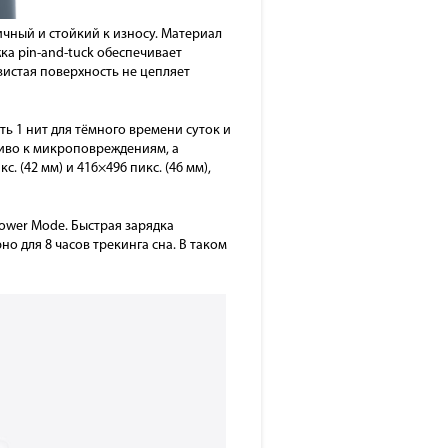
ичный и стойкий к износу. Материал
ка pin-and-tuck обеспечивает
истая поверхность не цепляет
ь 1 нит для тёмного времени суток и
чиво к микроповреждениям, а
 (42 мм) и 416×496 пикс. (46 мм),
ower Mode. Быстрая зарядка
но для 8 часов трекинга сна. В таком