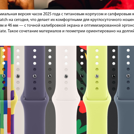
ремиальная версия часов 2025 года с титановым корпусом и сапфировы
atch на сегодня, что делает их комфортными для круглосуточного ношен
мм и 46 мм — с точной калибровкой экрана и оптимизированной эргоно
 Slate. Такое сочетание материалов и геометрии ориентировано на долг