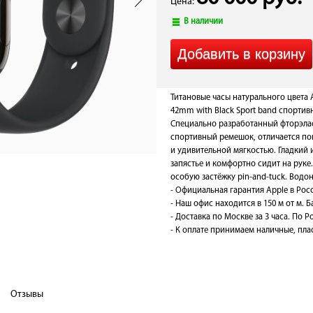
Цена:
В наличии
Титановые часы натурального цвета A
42mm with Black Sport band спортив
Специально разработанный фторэлас
спортивный ремешок, отличается п
и удивительной мягкостью. Гладкий 
запястье и комфортно сидит на руке
особую застёжку pin-and-tuck. Водо
- Официальная гарантия Apple в Рос
- Наш офис находится в 150 м от м. 
- Доставка по Москве за 3 часа. По Ро
- К оплате принимаем наличные, плас
Отзывы