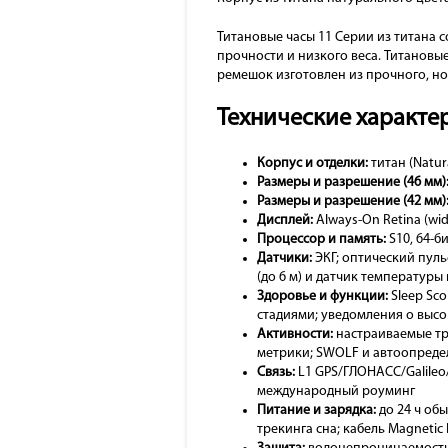
Титановые часы 11 Серии из титана 
прочности и низкого веса. Титанов
ремешок изготовлен из прочного, н
Технические характер
Корпус и отделки:
титан (Natur
Размеры и разрешение (46 мм)
Размеры и разрешение (42 мм)
Дисплей:
Always-On Retina (wid
Процессор и память:
S10, 64-б
Датчики:
ЭКГ; оптический пуль
(до 6 м) и датчик температуры
Здоровье и функции:
Sleep Sco
стадиями; уведомления о высо
Активности:
настраиваемые тре
метрики; SWOLF и автоопредел
Связь:
L1 GPS/ГЛОНАСС/Galileo/Q
международный роуминг
Питание и зарядка:
до 24 ч обы
трекинга сна; кабель Magnetic 