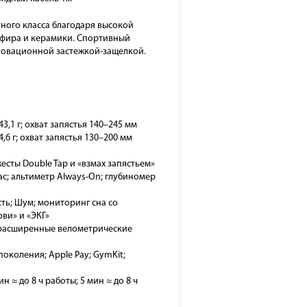
тного класса благодаря высокой
пфира и керамики. Спортивный
новационной застежкой-защелкой.
3,1 г; охват запястья 140–245 мм
,6 г; охват запястья 130–200 мм
 жесты Double Tap и «взмах запястьем»
ас; альтиметр Always-On; глубиномер
ть; Шум; мониторинг сна со
ви» и «ЭКГ»
т; расширенные велометрические
 поколения; Apple Pay; GymKit;
н ≈ до 8 ч работы; 5 мин ≈ до 8 ч