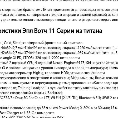
со спортивным браслетом . Титан применяется в производстве часов эли
ые часы оснащены сапфировым стеклом спереди и задней крышкой из са
о удивительно мягкого высокопроизводительного фторэластомера с ин
истики Эпл Вотч 11 Серии из титана
al, Gold, Slate); сапфировый фронтальный кристалл.
:
46×39×9,7 мм; 416×496 пикс.; площадь экрана ~1220 мм²; масса (титан) ~4
:
42×36×9,7 мм; 374×446 пикс.; площадь экрана ~989 мм²; масса (титан) ~34
e-angle OLED, LTPO3), 326 ppi; 1–2000 нит яркости
итный 2-ядерный CPU; 4-ядерный Neural Engine; 64 ГБ; Siri на устройстве;
с (3-е поколение); датчик уровня кислорода в крови; температура; комп
 воды; акселерометр High-g; гироскоп HDR; датчик освещённости
re; уведомления о гипертонии и апноэ сна; Медикаменты; Внимательнос
ком/низком пульсе и нерегулярном ритме; приложения «Кислород в кро
нировки; Training Load; зоны пульса; бег по треку (авто); мультиспор
ение стиля; офлайн-карты и Backtrack
ZSS/BeiDou; 5G RedCap и LTE; Wi-Fi 4 (2,4/5 ГГц); Bluetooth 5.3; UWB 2-го
чного использования; до 38 ч в Low Power Mode; 0–80% ≈ за 30 мин; 15 ми
Fast Charger to USB-C в комплекте