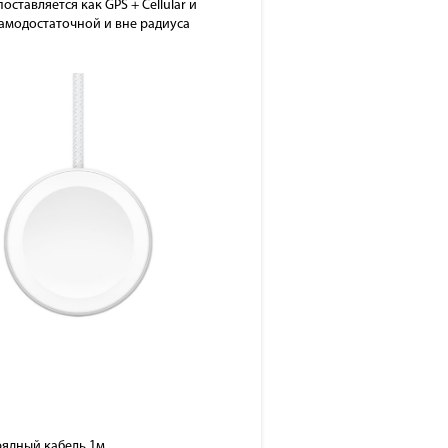
оставляется как GPS + Cellular и
амодостаточной и вне радиуса
рядный кабель 1м