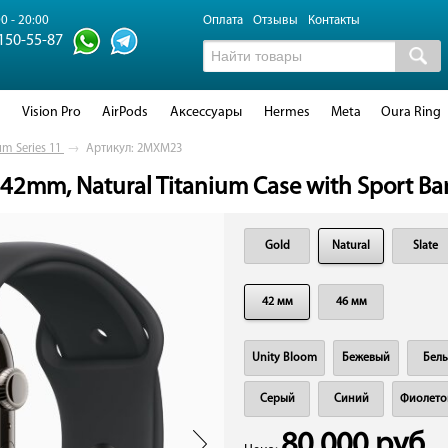
0 - 20:00
Оплата
Отзывы
Контакты
 150-55-87
d
Vision Pro
AirPods
Аксессуары
Hermes
Meta
Oura Ring
um Series 11
→
Артикул: 2MXM23
 42mm, Natural Titanium Case with Sport Ban
Gold
Natural
Slate
42 мм
46 мм
Unity Bloom
Бежевый
Бел
Серый
Синий
Фиолето
80 000 руб.