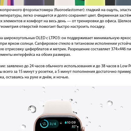
копрочного фторэластомера (fluoroelastomer): гладкий на ощупь, эласт
температуры, легко очищается и долго сохраняет цвет. Фирменная застёж
 элементов и комфорт на весь день — от тренировки до офиса. Шелков
 геометрия отверстий помогает быстро настроить посадку.
на широкоугольных OLED с LTPO3: он поддерживает минимальную яркост
и при ярком солнце. Сапфировое стекло в титановом исполнении устой
ую отрисовку циферблатов и метрик. Разрешение составляет 374×446 пикс.
лементы интерфейса на обоих размерах.
: заявлено до 24 часов обычного использования и до 38 часов в Low P
ы всего за 15 минут у розетки, а 5 минут пополнения достаточно пример
а, оставаясь на руке и днём, и ночью.