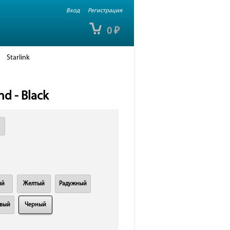
Вход
Регистрация
0
₽
Starlink
d - Black
ый
Желтый
Радужный
вый
Черный