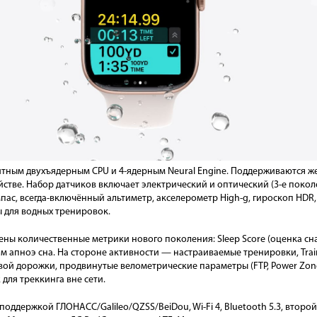
тным двухъядерным CPU и 4-ядерным Neural Engine. Поддерживаются жес
ойстве. Набор датчиков включает электрический и оптический (3-е покол
пас, всегда-включённый альтиметр, акселерометр High-g, гироскоп HDR,
 для водных тренировок.
ены количественные метрики нового поколения: Sleep Score (оценка сн
 апноэ сна. На стороне активности — настраиваемые тренировки, Train
вой дорожки, продвинутые велометрические параметры (FTP, Power Zon
 для треккинга вне сети.
поддержкой ГЛОНАСС/Galileo/QZSS/BeiDou, Wi-Fi 4, Bluetooth 5.3, втор