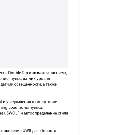
ты Double Tap и «взмах запястьем»,
ение) пульс, датчик уровня
 датчик освещённости, а также
а) и уведомления о гипертонии
ing Load, зоны пульса,
es), SWOLF и автоопределение стиля
ой-поколения UWB для «Точного