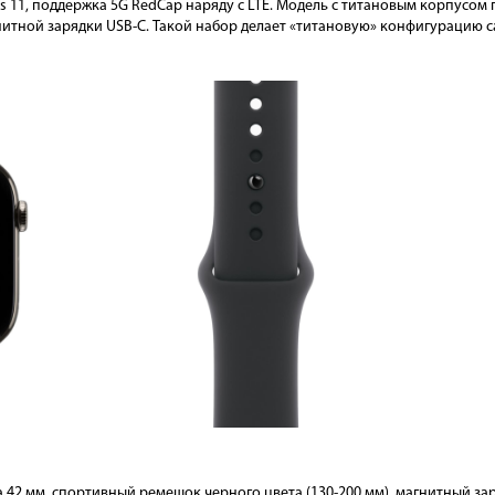
es 11, поддержка 5G RedCap наряду с LTE. Модель с титановым корпусом п
итной зарядки USB-C. Такой набор делает «титановую» конфигурацию с
а 42 мм, спортивный ремешок черного цвета (130-200 мм), магнитный за