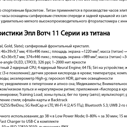
со спортивным браслетом . Титан применяется в производстве часов эли
ые часы оснащены сапфировым стеклом спереди и задней крышкой из са
о удивительно мягкого высокопроизводительного фторэластомера с ин
истики Эпл Вотч 11 Серии из титана
al, Gold, Slate); сапфировый фронтальный кристалл.
:
46×39×9,7 мм; 416×496 пикс.; площадь экрана ~1220 мм²; масса (титан) ~4
:
42×36×9,7 мм; 374×446 пикс.; площадь экрана ~989 мм²; масса (титан) ~34
e-angle OLED, LTPO3), 326 ppi; 1–2000 нит яркости
итный 2-ядерный CPU; 4-ядерный Neural Engine; 64 ГБ; Siri на устройстве;
с (3-е поколение); датчик уровня кислорода в крови; температура; комп
 воды; акселерометр High-g; гироскоп HDR; датчик освещённости
re; уведомления о гипертонии и апноэ сна; Медикаменты; Внимательнос
ком/низком пульсе и нерегулярном ритме; приложения «Кислород в кро
нировки; Training Load; зоны пульса; бег по треку (авто); мультиспор
ение стиля; офлайн-карты и Backtrack
ZSS/BeiDou; 5G RedCap и LTE; Wi-Fi 4 (2,4/5 ГГц); Bluetooth 5.3; UWB 2-го
чного использования; до 38 ч в Low Power Mode; 0–80% ≈ за 30 мин; 15 ми
Fast Charger to USB-C в комплекте