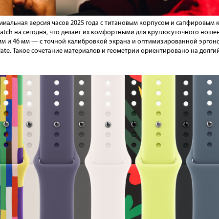
ремиальная версия часов 2025 года с титановым корпусом и сапфировы
atch на сегодня, что делает их комфортными для круглосуточного ношен
мм и 46 мм — с точной калибровкой экрана и оптимизированной эргоно
 Slate. Такое сочетание материалов и геометрии ориентировано на долг