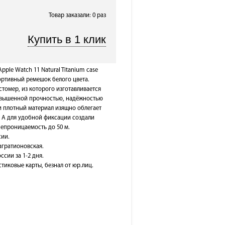
Товар заказали: 0 раз
pple Watch 11 Natural Titanium case
портивный ремешок белого цвета.
томер, из которого изготавливается
овышенной прочностью, надёжностью
и плотный материал изящно облегает
. А для удобной фиксации создали
непроницаемость до 50 м.
сии.
Багратионовская.
ссии за 1-2 дня.
тиковые карты, безнал от юр.лиц.