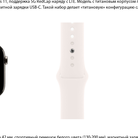
es 11, поддержка 5G RedCap наряду с LTE. Модель с титановым корпусом п
итной зарядки USB-C. Такой набор делает «титановую» конфигурацию с
а 42 мм, спортивный ремешок белого цвета (130-200 мм), магнитный зар