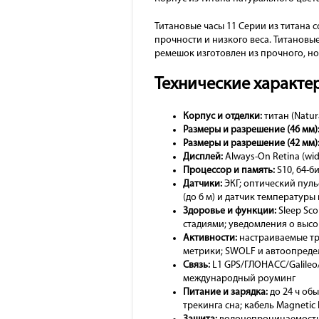
Титановые часы 11 Серии из титана 
прочности и низкого веса. Титанов
ремешок изготовлен из прочного, н
Технические характер
Корпус и отделки:
титан (Natur
Размеры и разрешение (46 мм)
Размеры и разрешение (42 мм)
Дисплей:
Always-On Retina (wid
Процессор и память:
S10, 64-б
Датчики:
ЭКГ; оптический пуль
(до 6 м) и датчик температуры
Здоровье и функции:
Sleep Sco
стадиями; уведомления о высо
Активности:
настраиваемые тре
метрики; SWOLF и автоопредел
Связь:
L1 GPS/ГЛОНАСС/Galileo/Q
международный роуминг
Питание и зарядка:
до 24 ч обы
трекинга сна; кабель Magnetic 