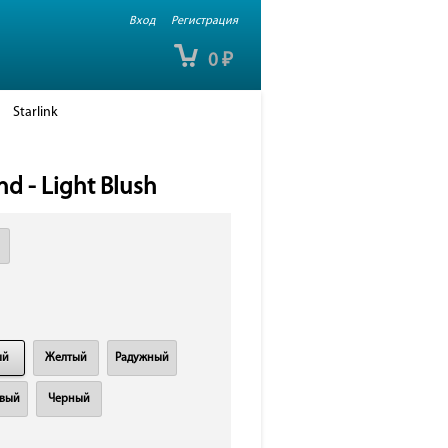
Вход
Регистрация
0
₽
Starlink
d - Light Blush
ый
Желтый
Радужный
вый
Черный