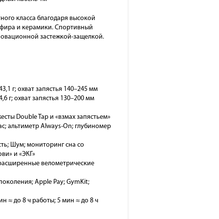
тного класса благодаря высокой
пфира и керамики. Спортивный
новационной застежкой-защелкой.
3,1 г; охват запястья 140–245 мм
,6 г; охват запястья 130–200 мм
 жесты Double Tap и «взмах запястьем»
ас; альтиметр Always-On; глубиномер
ть; Шум; мониторинг сна со
ви» и «ЭКГ»
т; расширенные велометрические
 поколения; Apple Pay; GymKit;
н ≈ до 8 ч работы; 5 мин ≈ до 8 ч