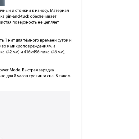
ичный и стойкий к износу. Материал
ка pin-and-tuck обеспечивает
истая поверхность не цепляет
ь 1 нит для тёмного времени суток и
чиво к микроповреждениям, а
 (42 мм) и 416×496 пикс. (46 мм),
ower Mode. Быстрая зарядка
но для 8 часов трекинга сна. В таком