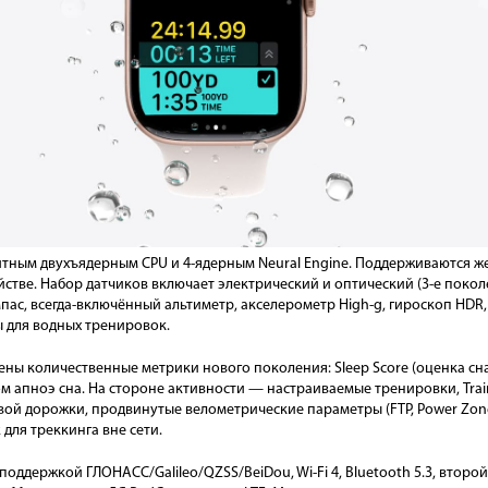
тным двухъядерным CPU и 4-ядерным Neural Engine. Поддерживаются жес
ойстве. Набор датчиков включает электрический и оптический (3-е покол
пас, всегда-включённый альтиметр, акселерометр High-g, гироскоп HDR,
 для водных тренировок.
ены количественные метрики нового поколения: Sleep Score (оценка сн
 апноэ сна. На стороне активности — настраиваемые тренировки, Train
вой дорожки, продвинутые велометрические параметры (FTP, Power Zon
 для треккинга вне сети.
поддержкой ГЛОНАСС/Galileo/QZSS/BeiDou, Wi-Fi 4, Bluetooth 5.3, втор