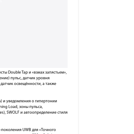
ты Double Tap и «взмах запястьем»,
ение) пульс, датчик уровня
 датчик освещённости, а также
а) и уведомления о гипертонии
ing Load, зоны пульса,
es), SWOLF и автоопределение стиля
ой-поколения UWB для «Точного