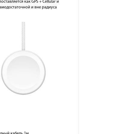
оставляется как GPS + Cellular и
амодостаточной и вне радиуса
ядный кабель 1м