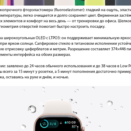
копрочного фторэластомера (fluoroelastomer): гладкий на ощупь, эласт
температуры, легко очищается и долго сохраняет цвет. Фирменная застёж
 элементов и комфорт на весь день — от тренировки до офиса. Шелков
 геометрия отверстий помогает быстро настроить посадку.
на широкоугольных OLED с LTPO3: он поддерживает минимальную яркост
и при ярком солнце. Сапфировое стекло в титановом исполнении устой
ую отрисовку циферблатов и метрик. Разрешение составляет 374×446 пикс.
лементы интерфейса на обоих размерах.
: заявлено до 24 часов обычного использования и до 38 часов в Low P
ы всего за 15 минут у розетки, а 5 минут пополнения достаточно пример
а, оставаясь на руке и днём, и ночью.