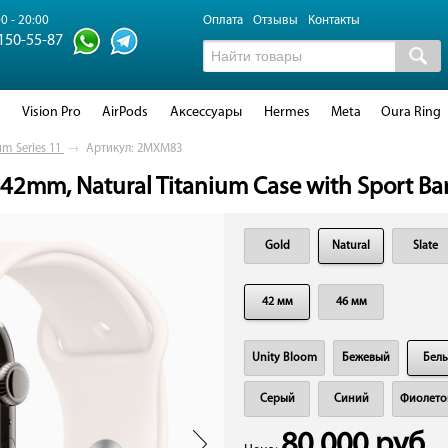
0 - 20:00
Оплата
Отзывы
Контакты
 150-55-87
d
Vision Pro
AirPods
Аксессуары
Hermes
Meta
Oura Ring
um Series 11
→
Артикул: 2MXM83
 42mm, Natural Titanium Case with Sport Ban
Gold
Natural
Slate
42 мм
46 мм
Unity Bloom
Бежевый
Бел
Серый
Синий
Фиолето
80 000 руб.