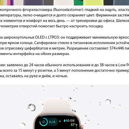
копрочного фторэластомера (fluoroelastomer): гладкий на ощупь, эласт
температуры, легко очищается и долго сохраняет цвет. Фирменная застёж
 элементов и комфорт на весь день — от тренировки до офиса. Шелков
 геометрия отверстий помогает быстро настроить посадку.
на широкоугольных OLED с LTPO3: он поддерживает минимальную яркост
и при ярком солнце. Сапфировое стекло в титановом исполнении устой
ую отрисовку циферблатов и метрик. Разрешение составляет 374×446 пикс.
лементы интерфейса на обоих размерах.
: заявлено до 24 часов обычного использования и до 38 часов в Low P
ы всего за 15 минут у розетки, а 5 минут пополнения достаточно пример
а, оставаясь на руке и днём, и ночью.