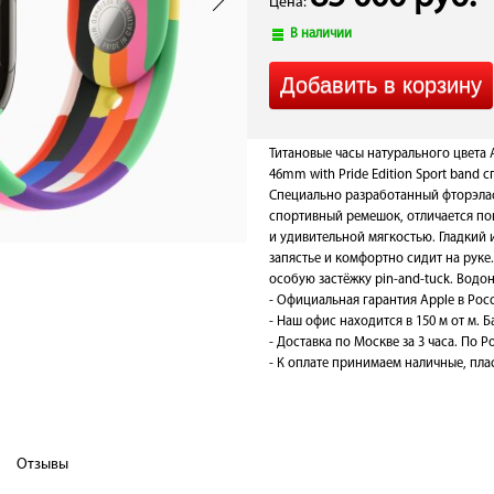
Цена:
В наличии
Титановые часы натурального цвета A
46mm with Pride Edition Sport band
Специально разработанный фторэлас
спортивный ремешок, отличается п
и удивительной мягкостью. Гладкий 
запястье и комфортно сидит на руке
особую застёжку pin-and-tuck. Водо
- Официальная гарантия Apple в Рос
- Наш офис находится в 150 м от м. 
- Доставка по Москве за 3 часа. По Ро
- К оплате принимаем наличные, плас
Отзывы