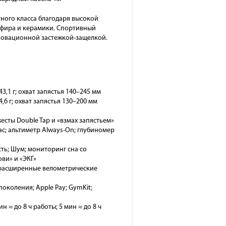
тного класса благодаря высокой
пфира и керамики. Спортивный
новационной застежкой-защелкой.
3,1 г; охват запястья 140–245 мм
,6 г; охват запястья 130–200 мм
 жесты Double Tap и «взмах запястьем»
ас; альтиметр Always-On; глубиномер
ть; Шум; мониторинг сна со
ви» и «ЭКГ»
т; расширенные велометрические
 поколения; Apple Pay; GymKit;
н ≈ до 8 ч работы; 5 мин ≈ до 8 ч