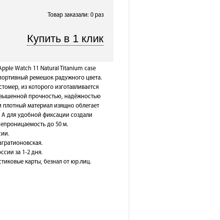
Товар заказали: 0 раз
pple Watch 11 Natural Titanium case
 спортивный ремешок радужного цвета.
томер, из которого изготавливается
овышенной прочностью, надёжностью
и плотный материал изящно облегает
. А для удобной фиксации создали
непроницаемость до 50 м.
сии.
Багратионовская.
ссии за 1-2 дня.
тиковые карты, безнал от юр.лиц.