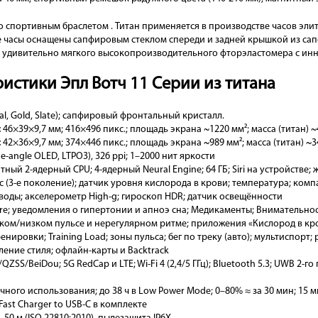
со спортивным браслетом . Титан применяется в производстве часов эли
ые часы оснащены сапфировым стеклом спереди и задней крышкой из са
о удивительно мягкого высокопроизводительного фторэластомера с ин
истики Эпл Вотч 11 Серии из титана
al, Gold, Slate); сапфировый фронтальный кристалл.
:
46×39×9,7 мм; 416×496 пикс.; площадь экрана ~1220 мм²; масса (титан) ~4
:
42×36×9,7 мм; 374×446 пикс.; площадь экрана ~989 мм²; масса (титан) ~34
e-angle OLED, LTPO3), 326 ppi; 1–2000 нит яркости
итный 2-ядерный CPU; 4-ядерный Neural Engine; 64 ГБ; Siri на устройстве;
с (3-е поколение); датчик уровня кислорода в крови; температура; комп
 воды; акселерометр High-g; гироскоп HDR; датчик освещённости
re; уведомления о гипертонии и апноэ сна; Медикаменты; Внимательнос
ком/низком пульсе и нерегулярном ритме; приложения «Кислород в кро
нировки; Training Load; зоны пульса; бег по треку (авто); мультиспор
ение стиля; офлайн-карты и Backtrack
ZSS/BeiDou; 5G RedCap и LTE; Wi-Fi 4 (2,4/5 ГГц); Bluetooth 5.3; UWB 2-го
чного использования; до 38 ч в Low Power Mode; 0–80% ≈ за 30 мин; 15 ми
Fast Charger to USB-C в комплекте