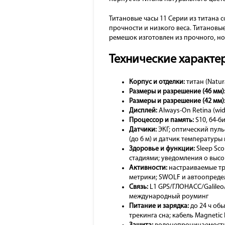
Титановые часы 11 Серии из титана 
прочности и низкого веса. Титанов
ремешок изготовлен из прочного, н
Технические характер
Корпус и отделки:
титан (Natur
Размеры и разрешение (46 мм)
Размеры и разрешение (42 мм)
Дисплей:
Always-On Retina (wid
Процессор и память:
S10, 64-б
Датчики:
ЭКГ; оптический пуль
(до 6 м) и датчик температуры
Здоровье и функции:
Sleep Sco
стадиями; уведомления о высо
Активности:
настраиваемые тре
метрики; SWOLF и автоопредел
Связь:
L1 GPS/ГЛОНАСС/Galileo/Q
международный роуминг
Питание и зарядка:
до 24 ч обы
трекинга сна; кабель Magnetic 