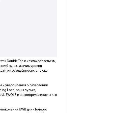
ты Double Tap и «взмах запястьем»,
ение) пульс, датчик уровня
 датчик освещённости, а также
а) и уведомления о гипертонии
ing Load, зоны пульса,
es), SWOLF и автоопределение стиля
ой-поколения UWB для «Точного