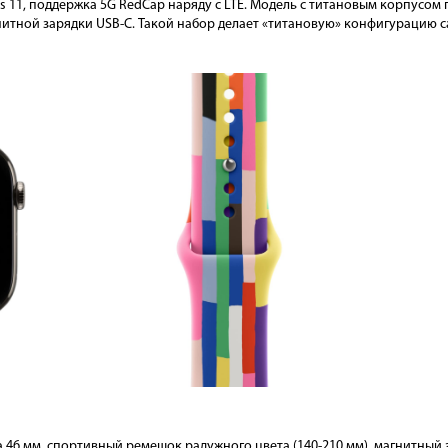
es 11, поддержка 5G RedCap наряду с LTE. Модель с титановым корпусом п
итной зарядки USB-C. Такой набор делает «титановую» конфигурацию с
а 46 мм, спортивный ремешок радужного цвета (140-210 мм), магнитный