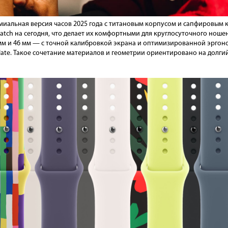
ремиальная версия часов 2025 года с титановым корпусом и сапфировы
atch на сегодня, что делает их комфортными для круглосуточного ношен
мм и 46 мм — с точной калибровкой экрана и оптимизированной эргоно
 Slate. Такое сочетание материалов и геометрии ориентировано на долг