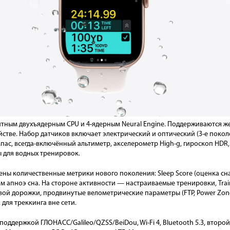
тным двухъядерным CPU и 4-ядерным Neural Engine. Поддерживаются жес
ойстве. Набор датчиков включает электрический и оптический (3-е покол
пас, всегда-включённый альтиметр, акселерометр High-g, гироскоп HDR,
 для водных тренировок.
ены количественные метрики нового поколения: Sleep Score (оценка сн
 апноэ сна. На стороне активности — настраиваемые тренировки, Train
вой дорожки, продвинутые велометрические параметры (FTP, Power Zon
 для треккинга вне сети.
поддержкой ГЛОНАСС/Galileo/QZSS/BeiDou, Wi-Fi 4, Bluetooth 5.3, втор