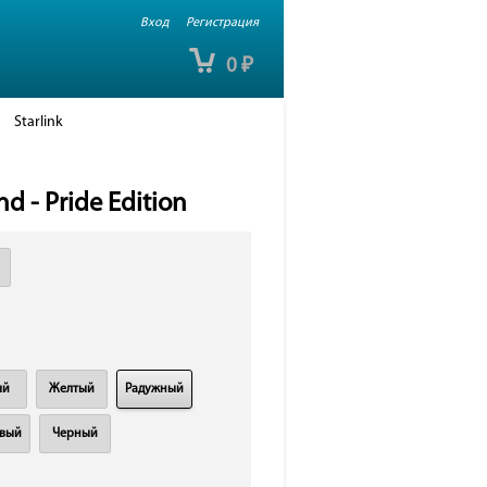
Вход
Регистрация
0
₽
Starlink
d - Pride Edition
ый
Желтый
Радужный
вый
Черный