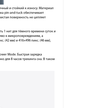
ичный и стойкий к износу. Материал
ка pin-and-tuck обеспечивает
истая поверхность не цепляет
ь 1 нит для тёмного времени суток и
чиво к микроповреждениям, а
 (42 мм) и 416×496 пикс. (46 мм),
ower Mode. Быстрая зарядка
но для 8 часов трекинга сна. В таком