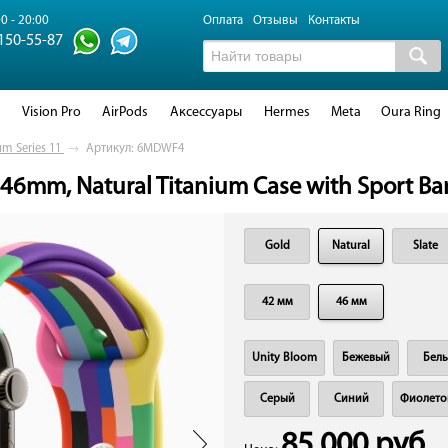
0 - 20:00
Оплата
Отзывы
Контакты
 150-55-87
d
Vision Pro
AirPods
Аксессуары
Hermes
Meta
Oura Ring
um Series 11
→
Артикул: 6MDWF4
 46mm, Natural Titanium Case with Sport Ban
Gold
Natural
Slate
42 мм
46 мм
Unity Bloom
Бежевый
Бел
Серый
Синий
Фиолето
85 000 руб.