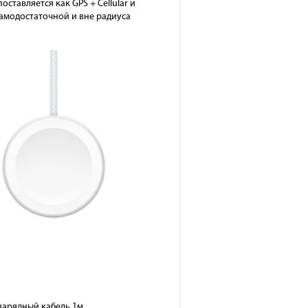
оставляется как GPS + Cellular и
амодостаточной и вне радиуса
 зарядный кабель 1м