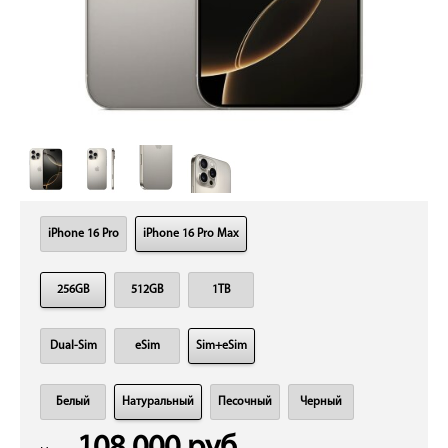
iPhone 16 Pro
iPhone 16 Pro Max
256GB
512GB
1TB
Dual-Sim
eSim
Sim+eSim
Белый
Натуральный
Песочный
Черный