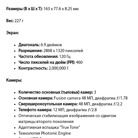
Размеры (В х Ш х Т):
163 х 77.6 х 8.25 мм
Вес:
227 г
Экран:
Диагональ:
6.9 дюймов
Разрешение:
2868 x 1320 пикселей
Частота обновления:
120 Гц
Число пикселей на дюйм (PPI):
460
Контрастность:
2,000,000:1
Камеры:
Количество основных (тыловых) камер:
3
Основная камера:
Fusion camera 48 МП, диафрагма ƒ/1.78
Сверхширокоугольная камера:
48 МП, диафрагма ƒ/2.2
Телефото камера:
12 МП, диафрагма ƒ/2.8
Оптическая стабилизация изображения со сдвигом
матрицы второго поколения
Адаптивная вспышка “True Tone”
Технология Photonic Engine