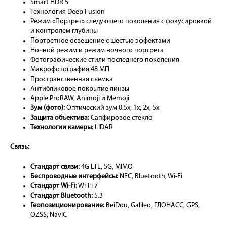
Smart HDR 5
Технология Deep Fusion
Режим «Портрет» следующего поколения с фокусировкой
и контролем глубины
Портретное освещение с шестью эффектами
Ночной режим и режим ночного портрета
Фотографические стили последнего поколения
Макрофотография 48 МП
Пространственная съемка
Антибликовое покрытие линзы
Apple ProRAW, Animoji и Memoji
Зум (фото):
Оптический зум 0.5x, 1x, 2x, 5x
Защита объектива:
Сапфировое стекло
Технологии камеры:
LIDAR
Связь:
Стандарт связи:
4G LTE, 5G, MIMO
Беспроводные интерфейсы:
NFC, Bluetooth, Wi-Fi
Стандарт Wi-Fi:
Wi-Fi 7
Стандарт Bluetooth:
5.3
Геопозиционирование:
BeiDou, Galileo, ГЛОНАСС, GPS,
QZSS, NavIC