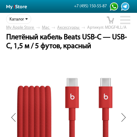
+7 (495) 150-55-87
Каталог
My Apple Store
→
Mac
→
Аксессуары
→
Артикул: MDGF4LL/A
Плетёный кабель Beats USB-C — USB-
C, 1,5 м / 5 футов, красный