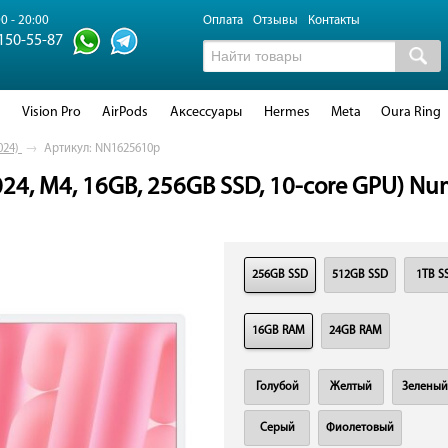
0 - 20:00
Оплата
Отзывы
Контакты
 150-55-87
d
Vision Pro
AirPods
Аксессуары
Hermes
Meta
Oura Ring
024)
→
Артикул: NN1625610p
024, M4, 16GB, 256GB SSD, 10-core GPU) Nu
256GB SSD
512GB SSD
1TB S
16GB RAM
24GB RAM
Голубой
Желтый
Зеленый
Серый
Фиолетовый