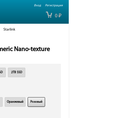
Вход
Регистрация
0
₽
Starlink
meric Nano-texture
SD
2TB SSD
Оранжевый
Розовый