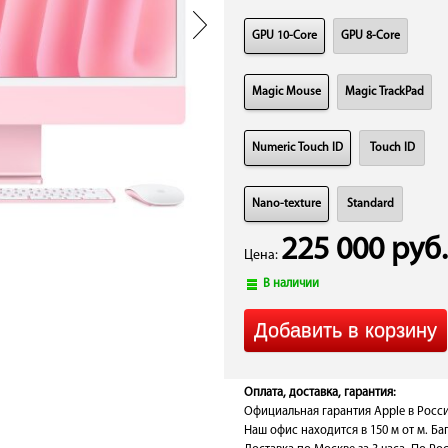
GPU 10-Core
GPU 8-Core
Magic Mouse
Magic TrackPad
Numeric Touch ID
Touch ID
Nano-texture
Standard
225 000 руб.
Цена:
В наличии
Оплата, доставка, гарантия:
Официальная гарантия Apple в Росси
Наш офис находится в 150 м от м. Ба