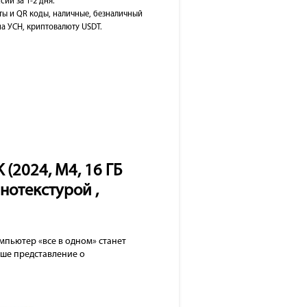
сии за 1-2 дня.
ты и QR коды, наличные, безналичный
на УСН, криптовалюту USDT.
 (2024, M4, 16 ГБ
анотекстурой ,
мпьютер «все в одном» станет
аше представление о