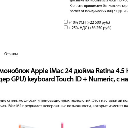
Доставка по Москве за 3 часа. По Рос
К оплате принимаем банковские кар
расчет от юридических лиц с НДС и 
+10% УСН (+
22 500 руб.
)
+ 25% НДС (+
56 250 руб.
)
Отзывы
оноблок Apple iMac 24 дюйма Retina 4.5 K
дер GPU) keyboard Touch ID + Numeric, с н
ние стиля, мощности и инновационных технологий. Этот настольный ко
ах. iMac M4 предлагает невероятные возможности, которые изменят в