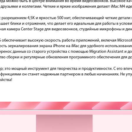
гда можно быть в центре внимания во время видеозвонков. Высокое ка
с друзьями и коллегами. Четкие и яркие изображения делают iMac M4 ид
 разрешением 4,5K и яркостью 500 нит, обеспечивающий четкие детали
шает блики и отражения, что делает его идеальным для работы в услови
ая камера Center Stage для видеозвонков, студийные микрофоны и дин
обеспечивает высокую скорость работы приложений, включая Microsoft
ть зеркалирования экрана iPhone на iMac для удобного использовани
еренос данных со старого устройства с помощью Migration Assistant и д
тво сборки и регулярные обновления программного обеспечения для д
р; это мощный инструмент для творчества и продуктивности. С его вп
ункциями он станет надежным партнером в любых начинаниях. Не упу
ойства!