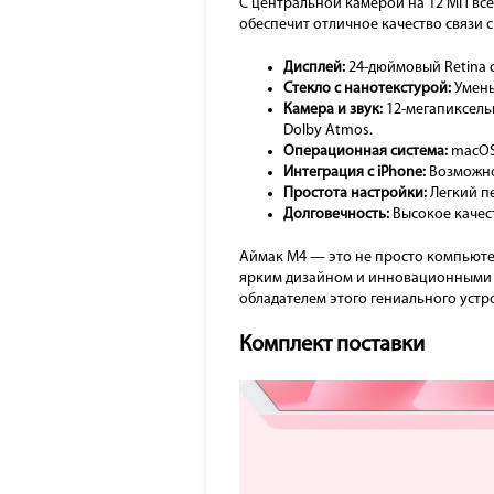
С центральной камерой на 12 МП все
обеспечит отличное качество связи 
Дисплей:
24-дюймовый Retina с
Стекло с нанотекстурой:
Умень
Камера и звук:
12-мегапиксельн
Dolby Atmos.
Операционная система:
macOS 
Интеграция с iPhone:
Возможнос
Простота настройки:
Легкий п
Долговечность:
Высокое качес
Аймак М4 — это не просто компьюте
ярким дизайном и инновационными ф
обладателем этого гениального устр
Комплект поставки