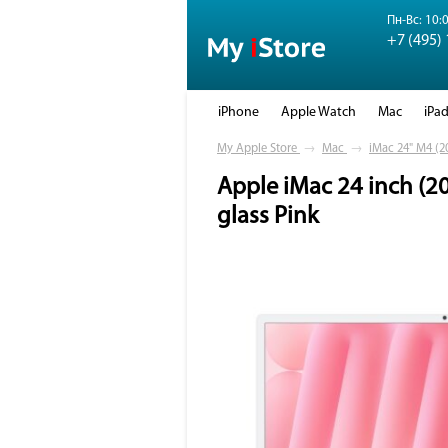
Пн-Вс: 10:0
+7 (495)
iPhone
Apple Watch
Mac
iPa
My Apple Store
→
Mac
→
iMac 24" M4 (2
Apple iMac 24 inch (2
glass Pink